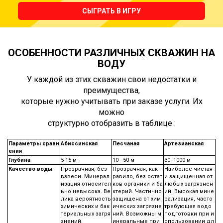
СЫГРАТЬ В ИГРУ
ОСОБЕННОСТИ РАЗЛИЧНЫХ СКВАЖИН НА
ВОДУ
У каждой из этих скважин свои недостатки и
преимущества,
которые нужно учитывать при заказе услуги. Их
можно
структурно отобразить в таблице :
Параметры сравн
Абиссинская
Песчаная
Артезианская
ения
Глубина
5-15 м
10 - 50 м
30 -1000 м
Качество воды
Прозрачная, без
Прозрачная, как п
Наиболее чистая
взвеси. Минерал
равило, без остат
и защищенная от
изация относител
ков органики и ба
любых загрязнен
ьно невысока. Ве
ктерий. Частично
ий. Высокая мине
лика вероятность
защищена от хим
рализация, часто
химических и бак
ических загрязне
требующая водо
териальных загря
ний. Возможны м
подготовки при и
знений.
инеральные при
спользовании дл