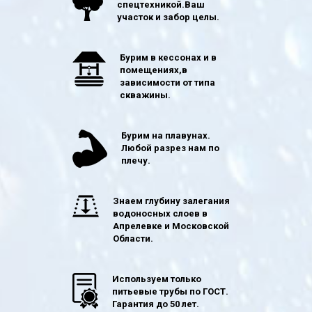
спецтехникой.Ваш
участок и забор целы.
Бурим в кессонах и в
помещениях,в
зависимости от типа
скважины.
Бурим на плавунах.
Любой разрез нам по
плечу.
Знаем глубину залегания
водоносных слоев в
Апрелевке и Московской
Области.
Используем только
питьевые трубы по ГОСТ.
Гарантия до 50 лет.