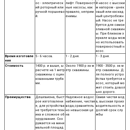
ос - электрическ
лифт. Поверхност
й насос с высоки
ий роторный или
ные насосы, как
м напором - шнек
ручной поршнево
правило, неприм
овый или каскад
й.
енимы.
ный центробежн
ый. Насос не тре
буется для самои
зливной скважин
ы. При близком з
еркале воды мож
но использовать
поверхностный н
асос.
Время изготовле
5 - 6 часов.
1 - 2 дня.
1 - 3 дня.
ния
Стоимость
1400 р. и выше, ы
Около 1900 р за м
1900 - 3500 р. за м
расчете на 1 метр
етр скважины.
етр скважины. Д
скважины с оцин
ля полного устро
кованными труба
йства требуется н
ми.
асос, который мо
жет стоить довол
ьно дорого.
Преимущества
Дешевизна, быст
Надежное водос
Самая чистая вод
рое изготовлени
набжение, чистая
а, высокая произ
е, для устройства
вода,сравнитель
водительность и
не требуется техн
но невысокая це
долгий срок слу
ика и сложное об
на
жбы
орудование. Соо
ружается на мини
мальной площад