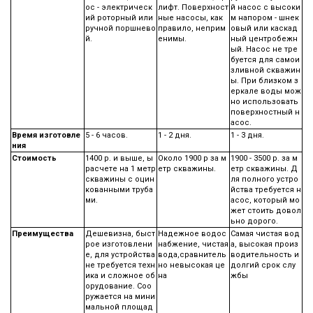
ос - электрическ
лифт. Поверхност
й насос с высоки
ий роторный или
ные насосы, как
м напором - шнек
ручной поршнево
правило, неприм
овый или каскад
й.
енимы.
ный центробежн
ый. Насос не тре
буется для самои
зливной скважин
ы. При близком з
еркале воды мож
но использовать
поверхностный н
асос.
Время изготовле
5 - 6 часов.
1 - 2 дня.
1 - 3 дня.
ния
Стоимость
1400 р. и выше, ы
Около 1900 р за м
1900 - 3500 р. за м
расчете на 1 метр
етр скважины.
етр скважины. Д
скважины с оцин
ля полного устро
кованными труба
йства требуется н
ми.
асос, который мо
жет стоить довол
ьно дорого.
Преимущества
Дешевизна, быст
Надежное водос
Самая чистая вод
рое изготовлени
набжение, чистая
а, высокая произ
е, для устройства
вода,сравнитель
водительность и
не требуется техн
но невысокая це
долгий срок слу
ика и сложное об
на
жбы
орудование. Соо
ружается на мини
мальной площад