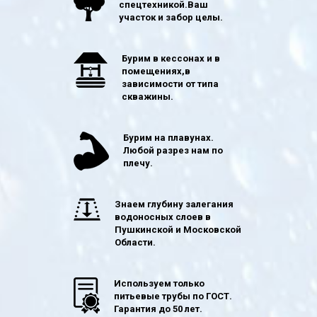
спецтехникой.Ваш
участок и забор целы.
Бурим в кессонах и в
помещениях,в
зависимости от типа
скважины.
Бурим на плавунах.
Любой разрез нам по
плечу.
Знаем глубину залегания
водоносных слоев в
Пушкинской и Московской
Области.
Используем только
питьевые трубы по ГОСТ.
Гарантия до 50 лет.