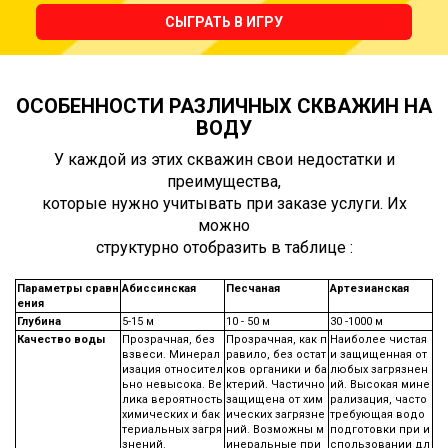
СЫГРАТЬ В ИГРУ
ОСОБЕННОСТИ РАЗЛИЧНЫХ СКВАЖИН НА
ВОДУ
У каждой из этих скважин свои недостатки и
преимущества,
которые нужно учитывать при заказе услуги. Их
можно
структурно отобразить в таблице :
Параметры сравн
Абиссинская
Песчаная
Артезианская
ения
Глубина
5-15 м
10 - 50 м
30 -1000 м
Качество воды
Прозрачная, без
Прозрачная, как п
Наиболее чистая
взвеси. Минерал
равило, без остат
и защищенная от
изация относител
ков органики и ба
любых загрязнен
ьно невысока. Ве
ктерий. Частично
ий. Высокая мине
лика вероятность
защищена от хим
рализация, часто
химических и бак
ических загрязне
требующая водо
териальных загря
ний. Возможны м
подготовки при и
знений.
инеральные при
спользовании дл