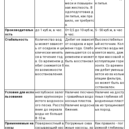
меси и повышен
я питья.
ная жесткость. В
одоподготовка д
ля питья, как пра
вило, не требуетс
я.
Производительн
до 1 куб.м, в час.
От 0,5 до 10 куб.м,
5 - 50 куб.м, в час
ость
в час.
Стабильность
Количество вод
Дебит не зависит
Высокостабильн
ы может зависет
от осадков и вре
ый источник. Кол
ь от осадков и ци
мени года. Слабо
ичество воды ме
клически менять
уменьшается со в
няется мало, даж
ся в течение год
ременем и может
е при массовой э
а. Со временем д
быть восстановл
ксплуатации гори
ебит снижается б
ен.
зонта. Со времен
ез возможности
ем дебит уменьш
восстановления.
ается из-за кольм
атации фильтра,
но может быть во
сстановлен.
Условия для испо
неглубокое залег
Наличие песчано
Наличие на досту
льзования
ание крупнозерн
- гравийных водо
пных глубинах об
истого водоносн
носных пластов.
водненных пласт
ого песка. Рассто
Наличие водосна
ов из трещиноват
яние до зеркала
бжения.
ых пород.
воды не больше
8 -10 м.
Применяемые на
Поверхностный в
Погружные сква
Как правило - пог
сосы
сасывающий нас
жные насосы, эр
ружной глубинны