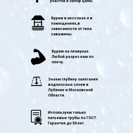
участок и забор целы.
Бурим в кессонах и в
помещениях,в
зависимости от типа
скважины.
Бурим на плавунах.
Любой разрез нам по
плечу.
Знаем глубину залегания
водоносных слоев в
Лубянке и Московской
Области.
Используем только
питьевые трубы по ГОСТ.
Гарантия до 50 лет.