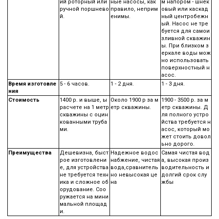
ий роторный или
ные насосы, как
м напором - шнек
ручной поршнево
правило, неприм
овый или каскад
й.
енимы.
ный центробежн
ый. Насос не тре
буется для самои
зливной скважин
ы. При близком з
еркале воды мож
но использовать
поверхностный н
асос.
Время изготовле
5 - 6 часов.
1 - 2 дня.
1 - 3 дня.
ния
Стоимость
1400 р. и выше, ы
Около 1900 р за м
1900 - 3500 р. за м
расчете на 1 метр
етр скважины.
етр скважины. Д
скважины с оцин
ля полного устро
кованными труба
йства требуется н
ми.
асос, который мо
жет стоить довол
ьно дорого.
Преимущества
Дешевизна, быст
Надежное водос
Самая чистая вод
рое изготовлени
набжение, чистая
а, высокая произ
е, для устройства
вода,сравнитель
водительность и
не требуется техн
но невысокая це
долгий срок слу
ика и сложное об
на
жбы
орудование. Соо
ружается на мини
мальной площад
и.