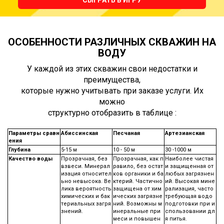
ОСОБЕННОСТИ РАЗЛИЧНЫХ СКВАЖИН НА
ВОДУ
У каждой из этих скважин свои недостатки и
преимущества,
которые нужно учитывать при заказе услуги. Их
можно
структурно отобразить в таблице :
Параметры сравн
Абиссинская
Песчаная
Артезианская
ения
Глубина
5-15 м
10 - 50 м
30 -1000 м
Качество воды
Прозрачная, без
Прозрачная, как п
Наиболее чистая
взвеси. Минерал
равило, без остат
и защищенная от
изация относител
ков органики и ба
любых загрязнен
ьно невысока. Ве
ктерий. Частично
ий. Высокая мине
лика вероятность
защищена от хим
рализация, часто
химических и бак
ических загрязне
требующая водо
териальных загря
ний. Возможны м
подготовки при и
знений.
инеральные при
спользовании дл
меси и повышен
я питья.