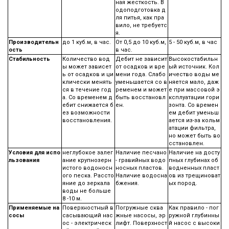
ная жесткость. В
одоподготовка д
ля питья, как пра
вило, не требуетс
я.
Производительн
до 1 куб.м, в час.
От 0,5 до 10 куб.м,
5 - 50 куб.м, в час
ость
в час.
Стабильность
Количество вод
Дебит не зависит
Высокостабильн
ы может зависет
от осадков и вре
ый источник. Кол
ь от осадков и ци
мени года. Слабо
ичество воды ме
клически менять
уменьшается со в
няется мало, даж
ся в течение год
ременем и может
е при массовой э
а. Со временем д
быть восстановл
ксплуатации гори
ебит снижается б
ен.
зонта. Со времен
ез возможности
ем дебит уменьш
восстановления.
ается из-за кольм
атации фильтра,
но может быть во
сстановлен.
Условия для испо
неглубокое залег
Наличие песчано
Наличие на досту
льзования
ание крупнозерн
- гравийных водо
пных глубинах об
истого водоносн
носных пластов.
водненных пласт
ого песка. Рассто
Наличие водосна
ов из трещиноват
яние до зеркала
бжения.
ых пород.
воды не больше
8 -10 м.
Применяемые на
Поверхностный в
Погружные сква
Как правило - пог
сосы
сасывающий нас
жные насосы, эр
ружной глубинны
ос - электрическ
лифт. Поверхност
й насос с высоки