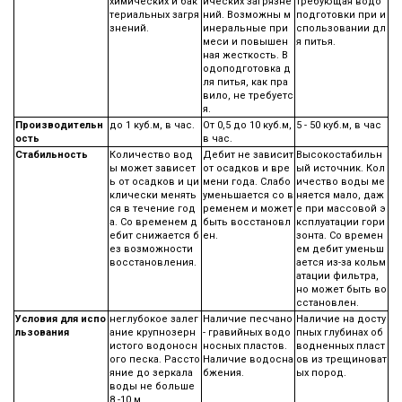
химических и бак
ических загрязне
требующая водо
териальных загря
ний. Возможны м
подготовки при и
знений.
инеральные при
спользовании дл
меси и повышен
я питья.
ная жесткость. В
одоподготовка д
ля питья, как пра
вило, не требуетс
я.
Производительн
до 1 куб.м, в час.
От 0,5 до 10 куб.м,
5 - 50 куб.м, в час
ость
в час.
Стабильность
Количество вод
Дебит не зависит
Высокостабильн
ы может зависет
от осадков и вре
ый источник. Кол
ь от осадков и ци
мени года. Слабо
ичество воды ме
клически менять
уменьшается со в
няется мало, даж
ся в течение год
ременем и может
е при массовой э
а. Со временем д
быть восстановл
ксплуатации гори
ебит снижается б
ен.
зонта. Со времен
ез возможности
ем дебит уменьш
восстановления.
ается из-за кольм
атации фильтра,
но может быть во
сстановлен.
Условия для испо
неглубокое залег
Наличие песчано
Наличие на досту
льзования
ание крупнозерн
- гравийных водо
пных глубинах об
истого водоносн
носных пластов.
водненных пласт
ого песка. Рассто
Наличие водосна
ов из трещиноват
яние до зеркала
бжения.
ых пород.
воды не больше
8 -10 м.