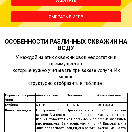
ЗАКАЗАТЬ
СЫГРАТЬ В ИГРУ
ОСОБЕННОСТИ РАЗЛИЧНЫХ СКВАЖИН НА
ВОДУ
У каждой из этих скважин свои недостатки и
преимущества,
которые нужно учитывать при заказе услуги. Их
можно
структурно отобразить в таблице :
Параметры сравн
Абиссинская
Песчаная
Артезианская
ения
Глубина
5-15 м
10 - 50 м
30 -1000 м
Качество воды
Прозрачная, без
Прозрачная, как п
Наиболее чистая
взвеси. Минерал
равило, без остат
и защищенная от
изация относител
ков органики и ба
любых загрязнен
ьно невысока. Ве
ктерий. Частично
ий. Высокая мине
лика вероятность
защищена от хим
рализация, часто