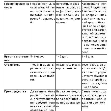
Применяемые на
Поверхностный в
Погружные сква
Как правило - пог
сосы
сасывающий нас
жные насосы, эр
ружной глубинны
ос - электрическ
лифт. Поверхност
й насос с высоки
ий роторный или
ные насосы, как
м напором - шнек
ручной поршнево
правило, неприм
овый или каскад
й.
енимы.
ный центробежн
ый. Насос не тре
буется для самои
зливной скважин
ы. При близком з
еркале воды мож
но использовать
поверхностный н
асос.
Время изготовле
5 - 6 часов.
1 - 2 дня.
1 - 3 дня.
ния
Стоимость
1400 р. и выше, ы
Около 1900 р за м
1900 - 3500 р. за м
расчете на 1 метр
етр скважины.
етр скважины. Д
скважины с оцин
ля полного устро
кованными труба
йства требуется н
ми.
асос, который мо
жет стоить довол
ьно дорого.
Преимущества
Дешевизна, быст
Надежное водос
Самая чистая вод
рое изготовлени
набжение, чистая
а, высокая произ
е, для устройства
вода,сравнитель
водительность и
не требуется техн
но невысокая це
долгий срок слу
ика и сложное об
на
жбы
орудование. Соо