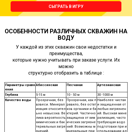
СЫГРАТЬ В ИГРУ
ОСОБЕННОСТИ РАЗЛИЧНЫХ СКВАЖИН НА
ВОДУ
У каждой из этих скважин свои недостатки и
преимущества,
которые нужно учитывать при заказе услуги. Их
можно
структурно отобразить в таблице :
Параметры сравн
Абиссинская
Песчаная
Артезианская
ения
Глубина
5-15 м
10 - 50 м
30 -1000 м
Качество воды
Прозрачная, без
Прозрачная, как п
Наиболее чистая
взвеси. Минерал
равило, без остат
и защищенная от
изация относител
ков органики и ба
любых загрязнен
ьно невысока. Ве
ктерий. Частично
ий. Высокая мине
лика вероятность
защищена от хим
рализация, часто
химических и бак
ических загрязне
требующая водо
териальных загря
ний. Возможны м
подготовки при и
знений.
инеральные при
спользовании дл