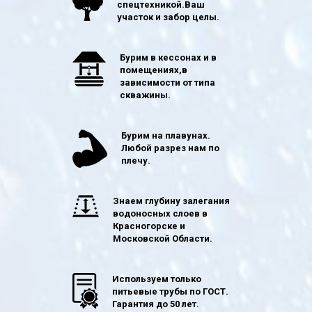
спецтехникой.Ваш
участок и забор целы.
Бурим в кессонах и в
помещениях,в
зависимости от типа
скважины.
Бурим на плавунах.
Любой разрез нам по
плечу.
Знаем глубину залегания
водоносных слоев в
Красногорске и
Московской Области.
Используем только
питьевые трубы по ГОСТ.
Гарантия до 50 лет.