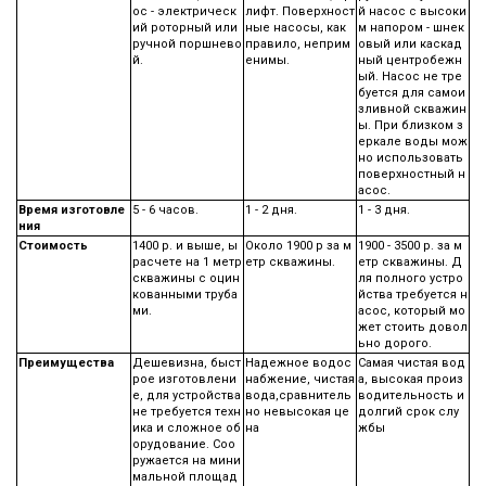
ос - электрическ
лифт. Поверхност
й насос с высоки
ий роторный или
ные насосы, как
м напором - шнек
ручной поршнево
правило, неприм
овый или каскад
й.
енимы.
ный центробежн
ый. Насос не тре
буется для самои
зливной скважин
ы. При близком з
еркале воды мож
но использовать
поверхностный н
асос.
Время изготовле
5 - 6 часов.
1 - 2 дня.
1 - 3 дня.
ния
Стоимость
1400 р. и выше, ы
Около 1900 р за м
1900 - 3500 р. за м
расчете на 1 метр
етр скважины.
етр скважины. Д
скважины с оцин
ля полного устро
кованными труба
йства требуется н
ми.
асос, который мо
жет стоить довол
ьно дорого.
Преимущества
Дешевизна, быст
Надежное водос
Самая чистая вод
рое изготовлени
набжение, чистая
а, высокая произ
е, для устройства
вода,сравнитель
водительность и
не требуется техн
но невысокая це
долгий срок слу
ика и сложное об
на
жбы
орудование. Соо
ружается на мини
мальной площад