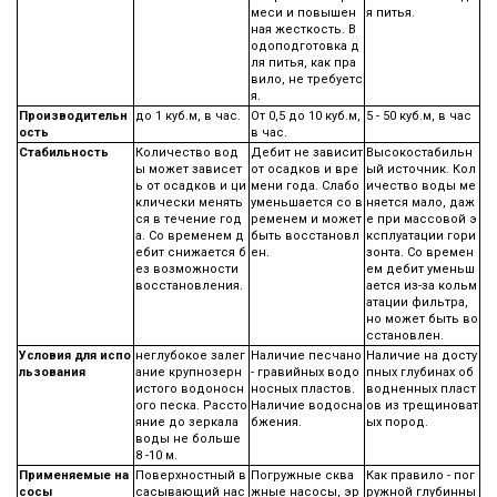
меси и повышен
я питья.
ная жесткость. В
одоподготовка д
ля питья, как пра
вило, не требуетс
я.
Производительн
до 1 куб.м, в час.
От 0,5 до 10 куб.м,
5 - 50 куб.м, в час
ость
в час.
Стабильность
Количество вод
Дебит не зависит
Высокостабильн
ы может зависет
от осадков и вре
ый источник. Кол
ь от осадков и ци
мени года. Слабо
ичество воды ме
клически менять
уменьшается со в
няется мало, даж
ся в течение год
ременем и может
е при массовой э
а. Со временем д
быть восстановл
ксплуатации гори
ебит снижается б
ен.
зонта. Со времен
ез возможности
ем дебит уменьш
восстановления.
ается из-за кольм
атации фильтра,
но может быть во
сстановлен.
Условия для испо
неглубокое залег
Наличие песчано
Наличие на досту
льзования
ание крупнозерн
- гравийных водо
пных глубинах об
истого водоносн
носных пластов.
водненных пласт
ого песка. Рассто
Наличие водосна
ов из трещиноват
яние до зеркала
бжения.
ых пород.
воды не больше
8 -10 м.
Применяемые на
Поверхностный в
Погружные сква
Как правило - пог
сосы
сасывающий нас
жные насосы, эр
ружной глубинны