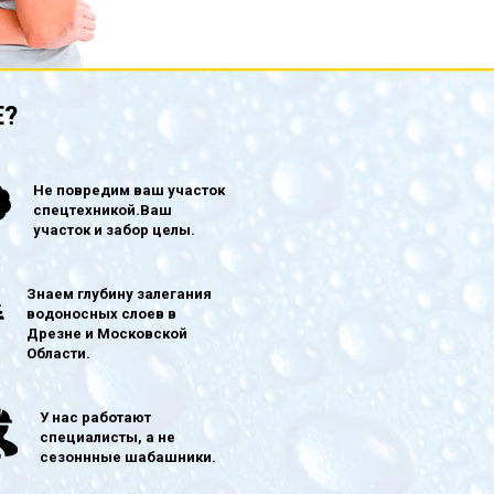
Е?
Не повредим ваш участок
спецтехникой.Ваш
участок и забор целы.
Знаем глубину залегания
водоносных слоев в
Дрезне и Московской
Области.
У нас работают
специалисты, а не
сезоннные шабашники.