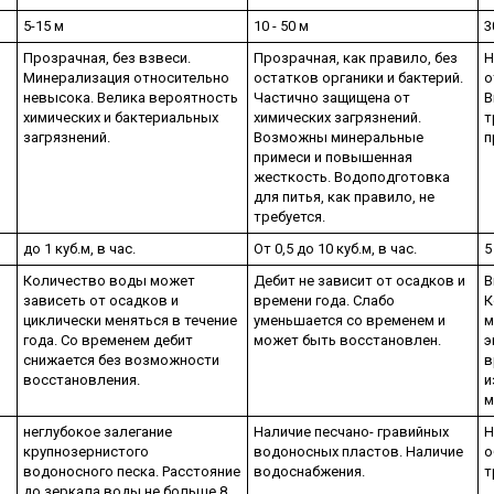
5-15 м
10 - 50 м
3
Прозрачная, без взвеси.
Прозрачная, как правило, без
Н
Минерализация относительно
остатков органики и бактерий.
о
невысока. Велика вероятность
Частично защищена от
В
химических и бактериальных
химических загрязнений.
т
загрязнений.
Возможны минеральные
п
примеси и повышенная
жесткость. Водоподготовка
для питья, как правило, не
требуется.
до 1 куб.м, в час.
От 0,5 до 10 куб.м, в час.
5
Количество воды может
Дебит не зависит от осадков и
В
зависеть от осадков и
времени года. Слабо
К
циклически меняться в течение
уменьшается со временем и
м
года. Со временем дебит
может быть восстановлен.
э
снижается без возможности
в
восстановления.
и
м
неглубокое залегание
Наличие песчано- гравийных
Н
крупнозернистого
водоносных пластов. Наличие
о
водоносного песка. Расстояние
водоснабжения.
т
до зеркала воды не больше 8