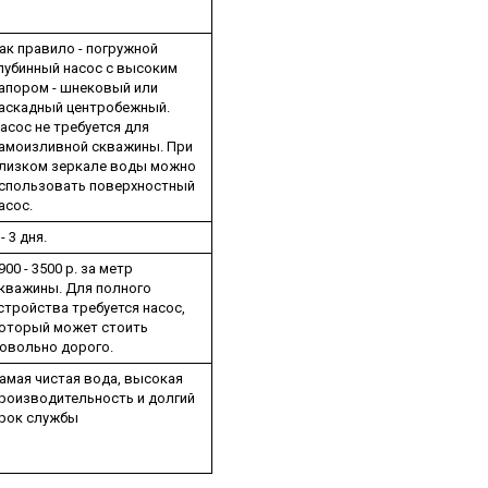
ак правило - погружной
лубинный насос с высоким
апором - шнековый или
аскадный центробежный.
асос не требуется для
амоизливной скважины. При
лизком зеркале воды можно
спользовать поверхностный
асос.
 - 3 дня.
900 - 3500 р. за метр
кважины. Для полного
стройства требуется насос,
оторый может стоить
овольно дорого.
амая чистая вода, высокая
роизводительность и долгий
рок службы