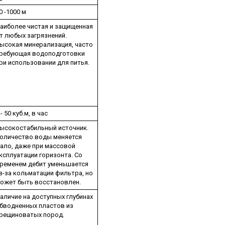
0 -1000 м
аиболее чистая и защищенная
т любых загрязнений.
ысокая минерализация, часто
ребующая водоподготовки
ри использовании для питья.
 - 50 куб.м, в час
ысокостабильный источник.
оличество воды меняется
ало, даже при массовой
ксплуатации горизонта. Со
ременем дебит уменьшается
з-за кольматации фильтра, но
ожет быть восстановлен.
аличие на доступных глубинах
бводненных пластов из
рещиноватых пород.