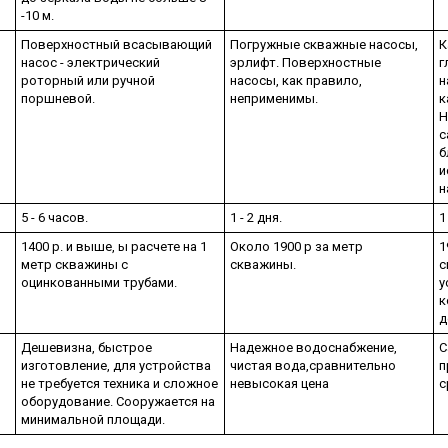
-10 м.
Поверхностный всасывающий
Погружные скважные насосы,
К
насос - электрический
эрлифт. Поверхностные
г
роторный или ручной
насосы, как правило,
н
поршневой.
неприменимы.
к
Н
с
б
и
н
5 - 6 часов.
1 - 2 дня.
1
1400 р. и выше, ы расчете на 1
Около 1900 р за метр
1
метр скважины с
скважины.
с
оцинкованными трубами.
у
к
д
Дешевизна, быстрое
Надежное водоснабжение,
С
изготовление, для устройства
чистая вода,сравнительно
п
не требуется техника и сложное
невысокая цена
с
оборудование. Сооружается на
минимальной площади.