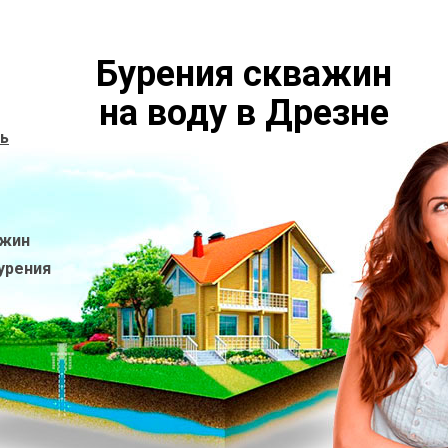
Бурения скважин
на воду в Дрезне
ь
ажин
урения