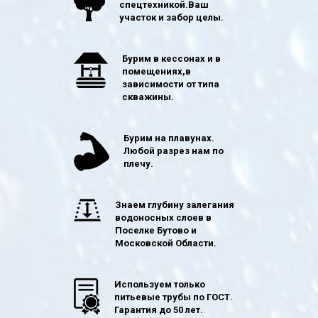
спецтехникой.Ваш
участок и забор целы.
Бурим в кессонах и в
помещениях,в
зависимости от типа
скважины.
Бурим на плавунах.
Любой разрез нам по
плечу.
Знаем глубину залегания
водоносных слоев в
Поселке Бутово и
Московской Области.
Используем только
питьевые трубы по ГОСТ.
Гарантия до 50 лет.