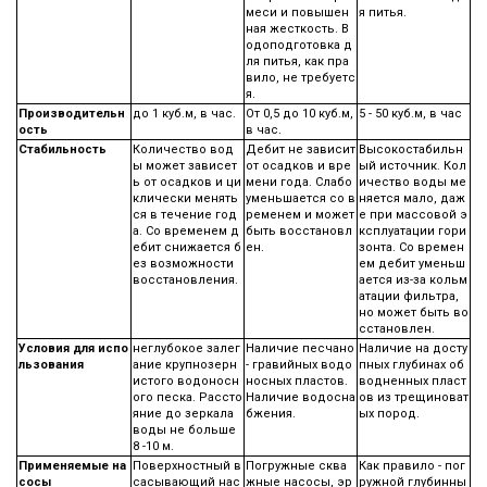
меси и повышен
я питья.
ная жесткость. В
одоподготовка д
ля питья, как пра
вило, не требуетс
я.
Производительн
до 1 куб.м, в час.
От 0,5 до 10 куб.м,
5 - 50 куб.м, в час
ость
в час.
Стабильность
Количество вод
Дебит не зависит
Высокостабильн
ы может зависет
от осадков и вре
ый источник. Кол
ь от осадков и ци
мени года. Слабо
ичество воды ме
клически менять
уменьшается со в
няется мало, даж
ся в течение год
ременем и может
е при массовой э
а. Со временем д
быть восстановл
ксплуатации гори
ебит снижается б
ен.
зонта. Со времен
ез возможности
ем дебит уменьш
восстановления.
ается из-за кольм
атации фильтра,
но может быть во
сстановлен.
Условия для испо
неглубокое залег
Наличие песчано
Наличие на досту
льзования
ание крупнозерн
- гравийных водо
пных глубинах об
истого водоносн
носных пластов.
водненных пласт
ого песка. Рассто
Наличие водосна
ов из трещиноват
яние до зеркала
бжения.
ых пород.
воды не больше
8 -10 м.
Применяемые на
Поверхностный в
Погружные сква
Как правило - пог
сосы
сасывающий нас
жные насосы, эр
ружной глубинны