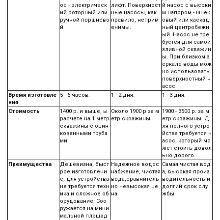
ос - электрическ
лифт. Поверхност
й насос с высоки
ий роторный или
ные насосы, как
м напором - шнек
ручной поршнево
правило, неприм
овый или каскад
й.
енимы.
ный центробежн
ый. Насос не тре
буется для самои
зливной скважин
ы. При близком з
еркале воды мож
но использовать
поверхностный н
асос.
Время изготовле
5 - 6 часов.
1 - 2 дня.
1 - 3 дня.
ния
Стоимость
1400 р. и выше, ы
Около 1900 р за м
1900 - 3500 р. за м
расчете на 1 метр
етр скважины.
етр скважины. Д
скважины с оцин
ля полного устро
кованными труба
йства требуется н
ми.
асос, который мо
жет стоить довол
ьно дорого.
Преимущества
Дешевизна, быст
Надежное водос
Самая чистая вод
рое изготовлени
набжение, чистая
а, высокая произ
е, для устройства
вода,сравнитель
водительность и
не требуется техн
но невысокая це
долгий срок слу
ика и сложное об
на
жбы
орудование. Соо
ружается на мини
мальной площад