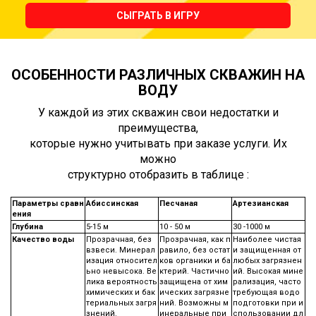
СЫГРАТЬ В ИГРУ
ОСОБЕННОСТИ РАЗЛИЧНЫХ СКВАЖИН НА
ВОДУ
У каждой из этих скважин свои недостатки и
преимущества,
которые нужно учитывать при заказе услуги. Их
можно
структурно отобразить в таблице :
Параметры сравн
Абиссинская
Песчаная
Артезианская
ения
Глубина
5-15 м
10 - 50 м
30 -1000 м
Качество воды
Прозрачная, без
Прозрачная, как п
Наиболее чистая
взвеси. Минерал
равило, без остат
и защищенная от
изация относител
ков органики и ба
любых загрязнен
ьно невысока. Ве
ктерий. Частично
ий. Высокая мине
лика вероятность
защищена от хим
рализация, часто
химических и бак
ических загрязне
требующая водо
териальных загря
ний. Возможны м
подготовки при и
знений.
инеральные при
спользовании дл