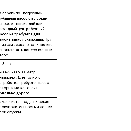
ак правило - погружной
лубинный насос с высоким
апором - шнековый или
аскадный центробежный.
асос не требуется для
амоизливной скважины. При
лизком зеркале воды можно
спользовать поверхностный
асос.
 - 3 дня.
900 - 3500 р. за метр
кважины. Для полного
стройства требуется насос,
оторый может стоить
овольно дорого.
амая чистая вода, высокая
роизводительность и долгий
рок службы