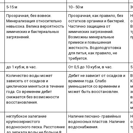
5-15 м
10 - 50 м
3
Прозрачная, без взвеси.
Прозрачная, как правило, без
Н
Минерализация относительно
остатков органики и бактерий.
о
невысока. Велика вероятность
Частично защищена от
В
химических и бактериальных
химических загрязнений.
т
загрязнений.
Возможны минеральные
п
примеси и повышенная
жесткость. Водоподготовка
для питья, как правило, не
требуется.
до 1 куб.м, в час.
От 0,5 до 10 куб.м, в час.
5
Количество воды может
Дебит не зависит от осадков и
В
зависеть от осадков и
времени года. Слабо
К
циклически меняться в течение
уменьшается со временем и
м
года. Со временем дебит
может быть восстановлен.
э
снижается без возможности
в
восстановления.
и
м
неглубокое залегание
Наличие песчано- гравийных
Н
крупнозернистого
водоносных пластов. Наличие
о
водоносного песка. Расстояние
водоснабжения.
т
до зеркала воды не больше 8