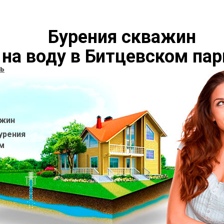
Бурения скважин
на воду в Битцевском пар
ь
ажин
урения
ом