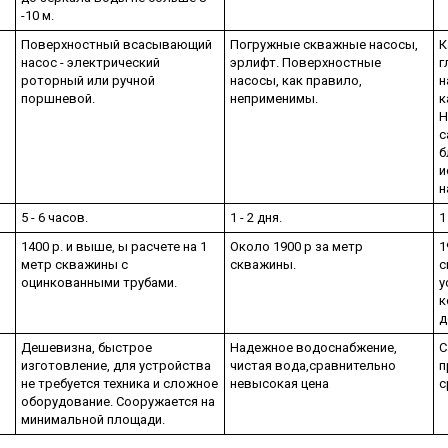
-10 м.
Поверхностный всасывающий
Погружные скважные насосы,
К
насос - электрический
эрлифт. Поверхностные
г
роторный или ручной
насосы, как правило,
н
поршневой.
неприменимы.
к
Н
с
б
и
н
5 - 6 часов.
1 - 2 дня.
1
1400 р. и выше, ы расчете на 1
Около 1900 р за метр
1
метр скважины с
скважины.
с
оцинкованными трубами.
у
к
д
Дешевизна, быстрое
Надежное водоснабжение,
С
изготовление, для устройства
чистая вода,сравнительно
п
не требуется техника и сложное
невысокая цена
с
оборудование. Сооружается на
минимальной площади.