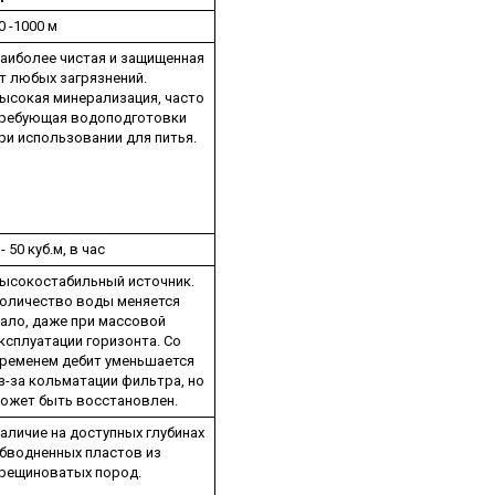
0 -1000 м
аиболее чистая и защищенная
т любых загрязнений.
ысокая минерализация, часто
ребующая водоподготовки
ри использовании для питья.
 - 50 куб.м, в час
ысокостабильный источник.
оличество воды меняется
ало, даже при массовой
ксплуатации горизонта. Со
ременем дебит уменьшается
з-за кольматации фильтра, но
ожет быть восстановлен.
аличие на доступных глубинах
бводненных пластов из
рещиноватых пород.