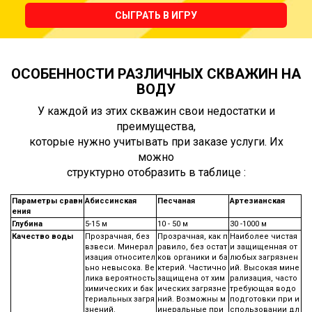
СЫГРАТЬ В ИГРУ
ОСОБЕННОСТИ РАЗЛИЧНЫХ СКВАЖИН НА
ВОДУ
У каждой из этих скважин свои недостатки и
преимущества,
которые нужно учитывать при заказе услуги. Их
можно
структурно отобразить в таблице :
Параметры сравн
Абиссинская
Песчаная
Артезианская
ения
Глубина
5-15 м
10 - 50 м
30 -1000 м
Качество воды
Прозрачная, без
Прозрачная, как п
Наиболее чистая
взвеси. Минерал
равило, без остат
и защищенная от
изация относител
ков органики и ба
любых загрязнен
ьно невысока. Ве
ктерий. Частично
ий. Высокая мине
лика вероятность
защищена от хим
рализация, часто
химических и бак
ических загрязне
требующая водо
териальных загря
ний. Возможны м
подготовки при и
знений.
инеральные при
спользовании дл