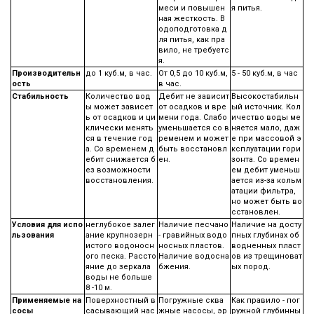
меси и повышен
я питья.
ная жесткость. В
одоподготовка д
ля питья, как пра
вило, не требуетс
я.
Производительн
до 1 куб.м, в час.
От 0,5 до 10 куб.м,
5 - 50 куб.м, в час
ость
в час.
Стабильность
Количество вод
Дебит не зависит
Высокостабильн
ы может зависет
от осадков и вре
ый источник. Кол
ь от осадков и ци
мени года. Слабо
ичество воды ме
клически менять
уменьшается со в
няется мало, даж
ся в течение год
ременем и может
е при массовой э
а. Со временем д
быть восстановл
ксплуатации гори
ебит снижается б
ен.
зонта. Со времен
ез возможности
ем дебит уменьш
восстановления.
ается из-за кольм
атации фильтра,
но может быть во
сстановлен.
Условия для испо
неглубокое залег
Наличие песчано
Наличие на досту
льзования
ание крупнозерн
- гравийных водо
пных глубинах об
истого водоносн
носных пластов.
водненных пласт
ого песка. Рассто
Наличие водосна
ов из трещиноват
яние до зеркала
бжения.
ых пород.
воды не больше
8 -10 м.
Применяемые на
Поверхностный в
Погружные сква
Как правило - пог
сосы
сасывающий нас
жные насосы, эр
ружной глубинны