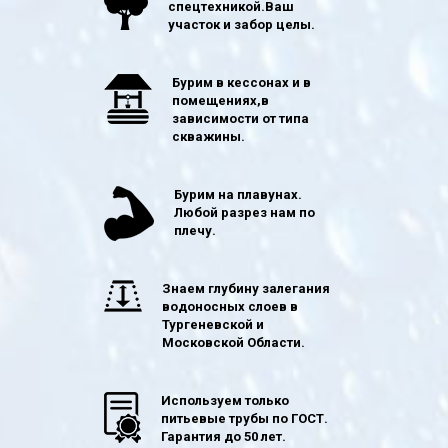
спецтехникой.Ваш
участок и забор целы.
Бурим в кессонах и в
помещениях,в
зависимости от типа
скважины.
Бурим на плавунах.
Любой разрез нам по
плечу.
Знаем глубину залегания
водоносных слоев в
Тургеневской и
Московской Области.
Используем только
питьевые трубы по ГОСТ.
Гарантия до 50 лет.