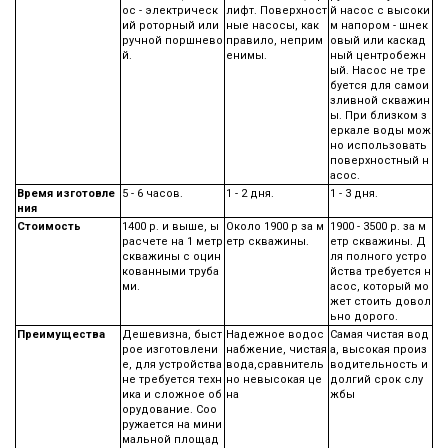
ос - электрическ
лифт. Поверхност
й насос с высоки
ий роторный или
ные насосы, как
м напором - шнек
ручной поршнево
правило, неприм
овый или каскад
й.
енимы.
ный центробежн
ый. Насос не тре
буется для самои
зливной скважин
ы. При близком з
еркале воды мож
но использовать
поверхностный н
асос.
Время изготовле
5 - 6 часов.
1 - 2 дня.
1 - 3 дня.
ния
Стоимость
1400 р. и выше, ы
Около 1900 р за м
1900 - 3500 р. за м
расчете на 1 метр
етр скважины.
етр скважины. Д
скважины с оцин
ля полного устро
кованными труба
йства требуется н
ми.
асос, который мо
жет стоить довол
ьно дорого.
Преимущества
Дешевизна, быст
Надежное водос
Самая чистая вод
рое изготовлени
набжение, чистая
а, высокая произ
е, для устройства
вода,сравнитель
водительность и
не требуется техн
но невысокая це
долгий срок слу
ика и сложное об
на
жбы
орудование. Соо
ружается на мини
мальной площад