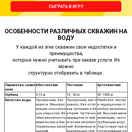
СЫГРАТЬ В ИГРУ
ОСОБЕННОСТИ РАЗЛИЧНЫХ СКВАЖИН НА
ВОДУ
У каждой из этих скважин свои недостатки и
преимущества,
которые нужно учитывать при заказе услуги. Их
можно
структурно отобразить в таблице :
Параметры сравн
Абиссинская
Песчаная
Артезианская
ения
Глубина
5-15 м
10 - 50 м
30 -1000 м
Качество воды
Прозрачная, без
Прозрачная, как п
Наиболее чистая
взвеси. Минерал
равило, без остат
и защищенная от
изация относител
ков органики и ба
любых загрязнен
ьно невысока. Ве
ктерий. Частично
ий. Высокая мине
лика вероятность
защищена от хим
рализация, часто
химических и бак
ических загрязне
требующая водо
териальных загря
ний. Возможны м
подготовки при и
знений.
инеральные при
спользовании дл