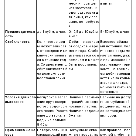
меси и повышен
я питья.
ная жесткость. В
одоподготовка д
ля питья, как пра
вило, не требуетс
я.
Производительн
до 1 куб.м, в час.
От 0,5 до 10 куб.м,
5 - 50 куб.м, в час
ость
в час.
Стабильность
Количество вод
Дебит не зависит
Высокостабильн
ы может зависет
от осадков и вре
ый источник. Кол
ь от осадков и ци
мени года. Слабо
ичество воды ме
клически менять
уменьшается со в
няется мало, даж
ся в течение год
ременем и может
е при массовой э
а. Со временем д
быть восстановл
ксплуатации гори
ебит снижается б
ен.
зонта. Со времен
ез возможности
ем дебит уменьш
восстановления.
ается из-за кольм
атации фильтра,
но может быть во
сстановлен.
Условия для испо
неглубокое залег
Наличие песчано
Наличие на досту
льзования
ание крупнозерн
- гравийных водо
пных глубинах об
истого водоносн
носных пластов.
водненных пласт
ого песка. Рассто
Наличие водосна
ов из трещиноват
яние до зеркала
бжения.
ых пород.
воды не больше
8 -10 м.
Применяемые на
Поверхностный в
Погружные сква
Как правило - пог
сосы
сасывающий нас
жные насосы, эр
ружной глубинны