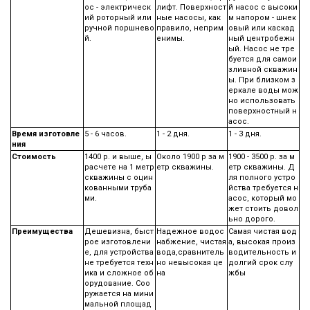
ос - электрическ
лифт. Поверхност
й насос с высоки
ий роторный или
ные насосы, как
м напором - шнек
ручной поршнево
правило, неприм
овый или каскад
й.
енимы.
ный центробежн
ый. Насос не тре
буется для самои
зливной скважин
ы. При близком з
еркале воды мож
но использовать
поверхностный н
асос.
Время изготовле
5 - 6 часов.
1 - 2 дня.
1 - 3 дня.
ния
Стоимость
1400 р. и выше, ы
Около 1900 р за м
1900 - 3500 р. за м
расчете на 1 метр
етр скважины.
етр скважины. Д
скважины с оцин
ля полного устро
кованными труба
йства требуется н
ми.
асос, который мо
жет стоить довол
ьно дорого.
Преимущества
Дешевизна, быст
Надежное водос
Самая чистая вод
рое изготовлени
набжение, чистая
а, высокая произ
е, для устройства
вода,сравнитель
водительность и
не требуется техн
но невысокая це
долгий срок слу
ика и сложное об
на
жбы
орудование. Соо
ружается на мини
мальной площад