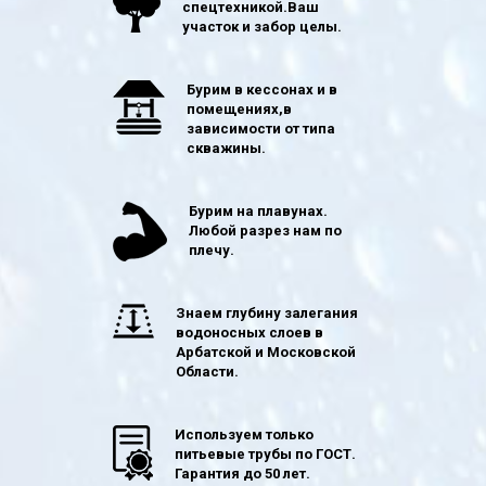
спецтехникой.Ваш
участок и забор целы.
Бурим в кессонах и в
помещениях,в
зависимости от типа
скважины.
Бурим на плавунах.
Любой разрез нам по
плечу.
Знаем глубину залегания
водоносных слоев в
Арбатской и Московской
Области.
Используем только
питьевые трубы по ГОСТ.
Гарантия до 50 лет.