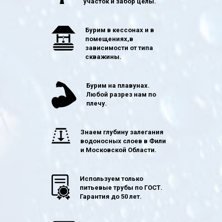
участок и забор целы.
Бурим в кессонах и в
помещениях,в
зависимости от типа
скважины.
Бурим на плавунах.
Любой разрез нам по
плечу.
Знаем глубину залегания
водоносных слоев в Фили
и Московской Области.
Используем только
питьевые трубы по ГОСТ.
Гарантия до 50 лет.