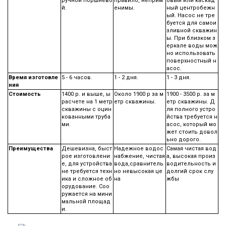
ручной поршнево
правило, неприм
овый или каскад
й.
енимы.
ный центробежн
ый. Насос не тре
буется для самои
зливной скважин
ы. При близком з
еркале воды мож
но использовать
поверхностный н
асос.
Время изготовле
5 - 6 часов.
1 - 2 дня.
1 - 3 дня.
ния
Стоимость
1400 р. и выше, ы
Около 1900 р за м
1900 - 3500 р. за м
расчете на 1 метр
етр скважины.
етр скважины. Д
скважины с оцин
ля полного устро
кованными труба
йства требуется н
ми.
асос, который мо
жет стоить довол
ьно дорого.
Преимущества
Дешевизна, быст
Надежное водос
Самая чистая вод
рое изготовлени
набжение, чистая
а, высокая произ
е, для устройства
вода,сравнитель
водительность и
не требуется техн
но невысокая це
долгий срок слу
ика и сложное об
на
жбы
орудование. Соо
ружается на мини
мальной площад
и.