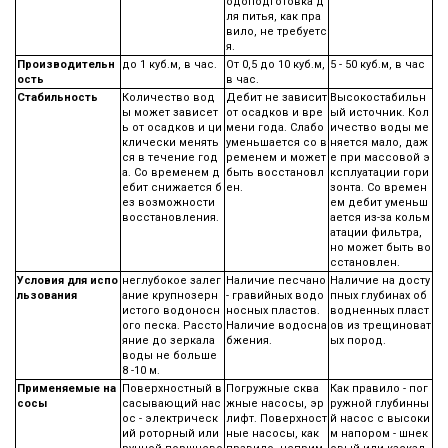
одоподготовка д
ля питья, как пра
вило, не требуетс
я.
Производительн
до 1 куб.м, в час.
От 0,5 до 10 куб.м,
5 - 50 куб.м, в час
ость
в час.
Стабильность
Количество вод
Дебит не зависит
Высокостабильн
ы может зависет
от осадков и вре
ый источник. Кол
ь от осадков и ци
мени года. Слабо
ичество воды ме
клически менять
уменьшается со в
няется мало, даж
ся в течение год
ременем и может
е при массовой э
а. Со временем д
быть восстановл
ксплуатации гори
ебит снижается б
ен.
зонта. Со времен
ез возможности
ем дебит уменьш
восстановления.
ается из-за кольм
атации фильтра,
но может быть во
сстановлен.
Условия для испо
неглубокое залег
Наличие песчано
Наличие на досту
льзования
ание крупнозерн
- гравийных водо
пных глубинах об
истого водоносн
носных пластов.
водненных пласт
ого песка. Рассто
Наличие водосна
ов из трещиноват
яние до зеркала
бжения.
ых пород.
воды не больше
8 -10 м.
Применяемые на
Поверхностный в
Погружные сква
Как правило - пог
сосы
сасывающий нас
жные насосы, эр
ружной глубинны
ос - электрическ
лифт. Поверхност
й насос с высоки
ий роторный или
ные насосы, как
м напором - шнек