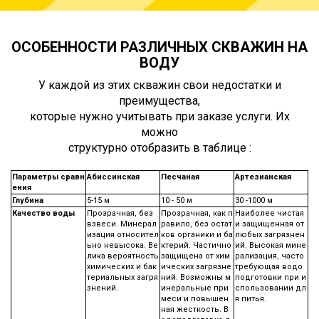
ОСОБЕННОСТИ РАЗЛИЧНЫХ СКВАЖИН НА
ВОДУ
У каждой из этих скважин свои недостатки и
преимущества,
которые нужно учитывать при заказе услуги. Их
можно
структурно отобразить в таблице :
Параметры сравн
Абиссинская
Песчаная
Артезианская
ения
Глубина
5-15 м
10 - 50 м
30 -1000 м
Качество воды
Прозрачная, без
Прозрачная, как п
Наиболее чистая
взвеси. Минерал
равило, без остат
и защищенная от
изация относител
ков органики и ба
любых загрязнен
ьно невысока. Ве
ктерий. Частично
ий. Высокая мине
лика вероятность
защищена от хим
рализация, часто
химических и бак
ических загрязне
требующая водо
териальных загря
ний. Возможны м
подготовки при и
знений.
инеральные при
спользовании дл
меси и повышен
я питья.
ная жесткость. В