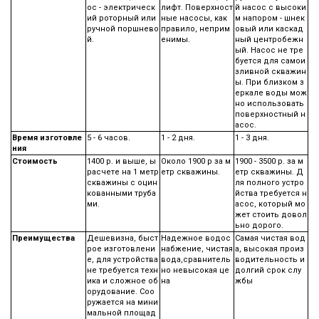
ос - электрическ
лифт. Поверхност
й насос с высоки
ий роторный или
ные насосы, как
м напором - шнек
ручной поршнево
правило, неприм
овый или каскад
й.
енимы.
ный центробежн
ый. Насос не тре
буется для самои
зливной скважин
ы. При близком з
еркале воды мож
но использовать
поверхностный н
асос.
Время изготовле
5 - 6 часов.
1 - 2 дня.
1 - 3 дня.
ния
Стоимость
1400 р. и выше, ы
Около 1900 р за м
1900 - 3500 р. за м
расчете на 1 метр
етр скважины.
етр скважины. Д
скважины с оцин
ля полного устро
кованными труба
йства требуется н
ми.
асос, который мо
жет стоить довол
ьно дорого.
Преимущества
Дешевизна, быст
Надежное водос
Самая чистая вод
рое изготовлени
набжение, чистая
а, высокая произ
е, для устройства
вода,сравнитель
водительность и
не требуется техн
но невысокая це
долгий срок слу
ика и сложное об
на
жбы
орудование. Соо
ружается на мини
мальной площад