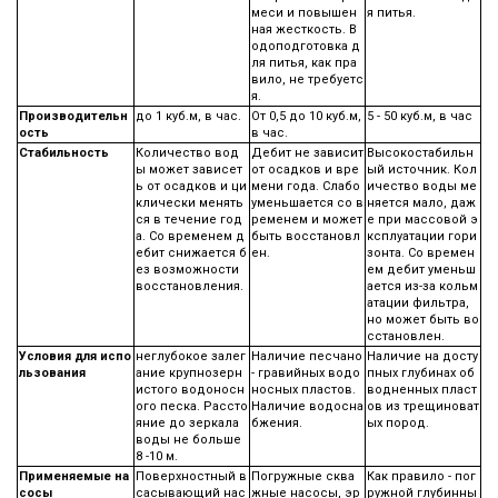
меси и повышен
я питья.
ная жесткость. В
одоподготовка д
ля питья, как пра
вило, не требуетс
я.
Производительн
до 1 куб.м, в час.
От 0,5 до 10 куб.м,
5 - 50 куб.м, в час
ость
в час.
Стабильность
Количество вод
Дебит не зависит
Высокостабильн
ы может зависет
от осадков и вре
ый источник. Кол
ь от осадков и ци
мени года. Слабо
ичество воды ме
клически менять
уменьшается со в
няется мало, даж
ся в течение год
ременем и может
е при массовой э
а. Со временем д
быть восстановл
ксплуатации гори
ебит снижается б
ен.
зонта. Со времен
ез возможности
ем дебит уменьш
восстановления.
ается из-за кольм
атации фильтра,
но может быть во
сстановлен.
Условия для испо
неглубокое залег
Наличие песчано
Наличие на досту
льзования
ание крупнозерн
- гравийных водо
пных глубинах об
истого водоносн
носных пластов.
водненных пласт
ого песка. Рассто
Наличие водосна
ов из трещиноват
яние до зеркала
бжения.
ых пород.
воды не больше
8 -10 м.
Применяемые на
Поверхностный в
Погружные сква
Как правило - пог
сосы
сасывающий нас
жные насосы, эр
ружной глубинны