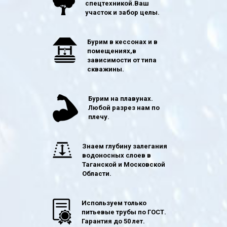
спецтехникой.Ваш
участок и забор целы.
Бурим в кессонах и в
помещениях,в
зависимости от типа
скважины.
Бурим на плавунах.
Любой разрез нам по
плечу.
Знаем глубину залегания
водоносных слоев в
Таганской и Московской
Области.
Используем только
питьевые трубы по ГОСТ.
Гарантия до 50 лет.