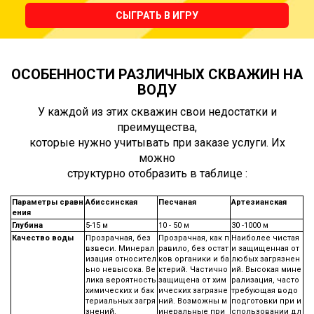
СЫГРАТЬ В ИГРУ
ОСОБЕННОСТИ РАЗЛИЧНЫХ СКВАЖИН НА
ВОДУ
У каждой из этих скважин свои недостатки и
преимущества,
которые нужно учитывать при заказе услуги. Их
можно
структурно отобразить в таблице :
Параметры сравн
Абиссинская
Песчаная
Артезианская
ения
Глубина
5-15 м
10 - 50 м
30 -1000 м
Качество воды
Прозрачная, без
Прозрачная, как п
Наиболее чистая
взвеси. Минерал
равило, без остат
и защищенная от
изация относител
ков органики и ба
любых загрязнен
ьно невысока. Ве
ктерий. Частично
ий. Высокая мине
лика вероятность
защищена от хим
рализация, часто
химических и бак
ических загрязне
требующая водо
териальных загря
ний. Возможны м
подготовки при и
знений.
инеральные при
спользовании дл