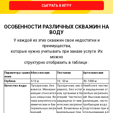
СЫГРАТЬ В ИГРУ
ОСОБЕННОСТИ РАЗЛИЧНЫХ СКВАЖИН НА
ВОДУ
У каждой из этих скважин свои недостатки и
преимущества,
которые нужно учитывать при заказе услуги. Их
можно
структурно отобразить в таблице :
Параметры сравн
Абиссинская
Песчаная
Артезианская
ения
Глубина
5-15 м
10 - 50 м
30 -1000 м
Качество воды
Прозрачная, без
Прозрачная, как п
Наиболее чистая
взвеси. Минерал
равило, без остат
и защищенная от
изация относител
ков органики и ба
любых загрязнен
ьно невысока. Ве
ктерий. Частично
ий. Высокая мине
лика вероятность
защищена от хим
рализация, часто
химических и бак
ических загрязне
требующая водо
териальных загря
ний. Возможны м
подготовки при и
знений.
инеральные при
спользовании дл