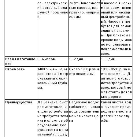
ос - электрическ
лифт. Поверхност
й насос с высоки
ий роторный или
ные насосы, как
м напором - шнек
ручной поршнево
правило, неприм
овый или каскад
й.
енимы.
ный центробежн
ый. Насос не тре
буется для самои
зливной скважин
ы. При близком з
еркале воды мож
но использовать
поверхностный н
асос.
Время изготовле
5 - 6 часов.
1 - 2 дня.
1 - 3 дня.
ния
Стоимость
1400 р. и выше, ы
Около 1900 р за м
1900 - 3500 р. за м
расчете на 1 метр
етр скважины.
етр скважины. Д
скважины с оцин
ля полного устро
кованными труба
йства требуется н
ми.
асос, который мо
жет стоить довол
ьно дорого.
Преимущества
Дешевизна, быст
Надежное водос
Самая чистая вод
рое изготовлени
набжение, чистая
а, высокая произ
е, для устройства
вода,сравнитель
водительность и
не требуется техн
но невысокая це
долгий срок слу
ика и сложное об
на
жбы
орудование. Соо
ружается на мини
мальной площад