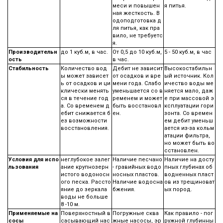
меси и повышен
я питья.
ная жесткость. В
одоподготовка д
ля питья, как пра
вило, не требуетс
я.
Производительн
до 1 куб.м, в час.
От 0,5 до 10 куб.м,
5 - 50 куб.м, в час
ость
в час.
Стабильность
Количество вод
Дебит не зависит
Высокостабильн
ы может зависет
от осадков и вре
ый источник. Кол
ь от осадков и ци
мени года. Слабо
ичество воды ме
клически менять
уменьшается со в
няется мало, даж
ся в течение год
ременем и может
е при массовой э
а. Со временем д
быть восстановл
ксплуатации гори
ебит снижается б
ен.
зонта. Со времен
ез возможности
ем дебит уменьш
восстановления.
ается из-за кольм
атации фильтра,
но может быть во
сстановлен.
Условия для испо
неглубокое залег
Наличие песчано
Наличие на досту
льзования
ание крупнозерн
- гравийных водо
пных глубинах об
истого водоносн
носных пластов.
водненных пласт
ого песка. Рассто
Наличие водосна
ов из трещиноват
яние до зеркала
бжения.
ых пород.
воды не больше
8 -10 м.
Применяемые на
Поверхностный в
Погружные сква
Как правило - пог
сосы
сасывающий нас
жные насосы, эр
ружной глубинны