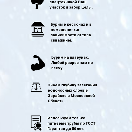
спецтехникой.Ваш
участок и забор целы.
Бурим в кессонах и в
помещениях,в
зависимости от типа
скважины.
Бурим на плавунах.
Любой разрез нам по
плечу.
Знаем глубину залегания
водоносных слоев в
Зарайске и Московской
Области.
Используем только
питьевые трубы по ГОСТ.
Гарантия до 50 лет.