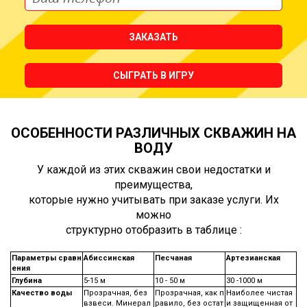
ЗАКАЗАТЬ
СЫГРАТЬ В ИГРУ
ОСОБЕННОСТИ РАЗЛИЧНЫХ СКВАЖИН НА
ВОДУ
У каждой из этих скважин свои недостатки и
преимущества,
которые нужно учитывать при заказе услуги. Их
можно
структурно отобразить в таблице :
Параметры сравн
Абиссинская
Песчаная
Артезианская
ения
Глубина
5-15 м
10 - 50 м
30 -1000 м
Качество воды
Прозрачная, без
Прозрачная, как п
Наиболее чистая
взвеси. Минерал
равило, без остат
и защищенная от