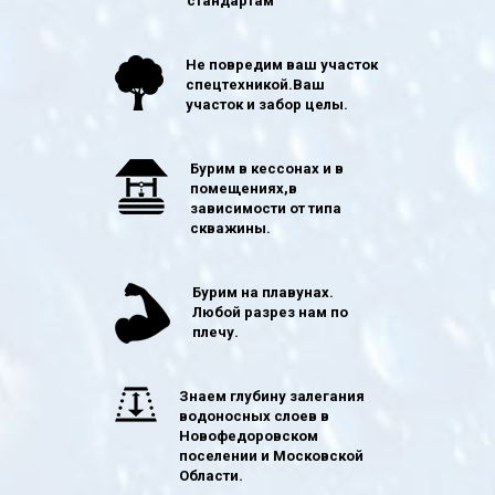
стандартам
Не повредим ваш участок
спецтехникой.Ваш
участок и забор целы.
Бурим в кессонах и в
помещениях,в
зависимости от типа
скважины.
Бурим на плавунах.
Любой разрез нам по
плечу.
Знаем глубину залегания
водоносных слоев в
Новофедоровском
поселении и Московской
Области.