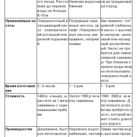
ого песка. Рассто
Наличие водосна
ов из трещиноват
яние до зеркала
бжения.
ых пород.
воды не больше
8 -10 м.
Применяемые на
Поверхностный в
Погружные сква
Как правило - пог
сосы
сасывающий нас
жные насосы, эр
ружной глубинны
ос - электрическ
лифт. Поверхност
й насос с высоки
ий роторный или
ные насосы, как
м напором - шнек
ручной поршнево
правило, неприм
овый или каскад
й.
енимы.
ный центробежн
ый. Насос не тре
буется для самои
зливной скважин
ы. При близком з
еркале воды мож
но использовать
поверхностный н
асос.
Время изготовле
5 - 6 часов.
1 - 2 дня.
1 - 3 дня.
ния
Стоимость
1400 р. и выше, ы
Около 1900 р за м
1900 - 3500 р. за м
расчете на 1 метр
етр скважины.
етр скважины. Д
скважины с оцин
ля полного устро
кованными труба
йства требуется н
ми.
асос, который мо
жет стоить довол
ьно дорого.
Преимущества
Дешевизна, быст
Надежное водос
Самая чистая вод
рое изготовлени
набжение, чистая
а, высокая произ