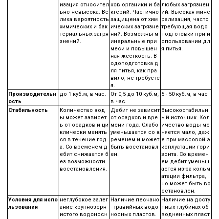
изация относител
ков органики и ба
любых загрязнен
ьно невысока. Ве
ктерий. Частично
ий. Высокая мине
лика вероятность
защищена от хим
рализация, часто
химических и бак
ических загрязне
требующая водо
териальных загря
ний. Возможны м
подготовки при и
знений.
инеральные при
спользовании дл
меси и повышен
я питья.
ная жесткость. В
одоподготовка д
ля питья, как пра
вило, не требуетс
я.
Производительн
до 1 куб.м, в час.
От 0,5 до 10 куб.м,
5 - 50 куб.м, в час
ость
в час.
Стабильность
Количество вод
Дебит не зависит
Высокостабильн
ы может зависет
от осадков и вре
ый источник. Кол
ь от осадков и ци
мени года. Слабо
ичество воды ме
клически менять
уменьшается со в
няется мало, даж
ся в течение год
ременем и может
е при массовой э
а. Со временем д
быть восстановл
ксплуатации гори
ебит снижается б
ен.
зонта. Со времен
ез возможности
ем дебит уменьш
восстановления.
ается из-за кольм
атации фильтра,
но может быть во
сстановлен.
Условия для испо
неглубокое залег
Наличие песчано
Наличие на досту
льзования
ание крупнозерн
- гравийных водо
пных глубинах об
истого водоносн
носных пластов.
водненных пласт