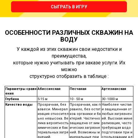
СЫГРАТЬ В ИГРУ
ОСОБЕННОСТИ РАЗЛИЧНЫХ СКВАЖИН НА
ВОДУ
У каждой из этих скважин свои недостатки и
преимущества,
которые нужно учитывать при заказе услуги. Их
можно
структурно отобразить в таблице :
Параметры сравн
Абиссинская
Песчаная
Артезианская
ения
Глубина
5-15 м
10 - 50 м
30 -1000 м
Качество воды
Прозрачная, без
Прозрачная, как п
Наиболее чистая
взвеси. Минерал
равило, без остат
и защищенная от
изация относител
ков органики и ба
любых загрязнен
ьно невысока. Ве
ктерий. Частично
ий. Высокая мине
лика вероятность
защищена от хим
рализация, часто
химических и бак
ических загрязне
требующая водо
териальных загря
ний. Возможны м
подготовки при и
знений.
инеральные при
спользовании дл