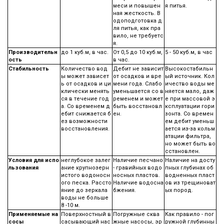
меси и повышен
я питья.
ная жесткость. В
одоподготовка д
ля питья, как пра
вило, не требуетс
я.
Производительн
до 1 куб.м, в час.
От 0,5 до 10 куб.м,
5 - 50 куб.м, в час
ость
в час.
Стабильность
Количество вод
Дебит не зависит
Высокостабильн
ы может зависет
от осадков и вре
ый источник. Кол
ь от осадков и ци
мени года. Слабо
ичество воды ме
клически менять
уменьшается со в
няется мало, даж
ся в течение год
ременем и может
е при массовой э
а. Со временем д
быть восстановл
ксплуатации гори
ебит снижается б
ен.
зонта. Со времен
ез возможности
ем дебит уменьш
восстановления.
ается из-за кольм
атации фильтра,
но может быть во
сстановлен.
Условия для испо
неглубокое залег
Наличие песчано
Наличие на досту
льзования
ание крупнозерн
- гравийных водо
пных глубинах об
истого водоносн
носных пластов.
водненных пласт
ого песка. Рассто
Наличие водосна
ов из трещиноват
яние до зеркала
бжения.
ых пород.
воды не больше
8 -10 м.
Применяемые на
Поверхностный в
Погружные сква
Как правило - пог
сосы
сасывающий нас
жные насосы, эр
ружной глубинны