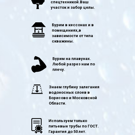
спецтехникой.Ваш
участок и забор целы.
Бурим в кессонах и в
помещениях,в
зависимости от типа
скважины.
Бурим на плавунах.
Любой разрез нам по
плечу.
Знаем глубину залегания
водоносных слоев в
Борисово и Московской
Области.
Используем только
питьевые трубы по ГОСТ.
Гарантия до 50 лет.