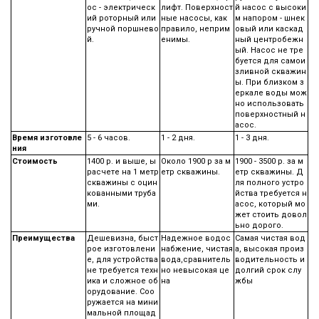
ос - электрическ
лифт. Поверхност
й насос с высоки
ий роторный или
ные насосы, как
м напором - шнек
ручной поршнево
правило, неприм
овый или каскад
й.
енимы.
ный центробежн
ый. Насос не тре
буется для самои
зливной скважин
ы. При близком з
еркале воды мож
но использовать
поверхностный н
асос.
Время изготовле
5 - 6 часов.
1 - 2 дня.
1 - 3 дня.
ния
Стоимость
1400 р. и выше, ы
Около 1900 р за м
1900 - 3500 р. за м
расчете на 1 метр
етр скважины.
етр скважины. Д
скважины с оцин
ля полного устро
кованными труба
йства требуется н
ми.
асос, который мо
жет стоить довол
ьно дорого.
Преимущества
Дешевизна, быст
Надежное водос
Самая чистая вод
рое изготовлени
набжение, чистая
а, высокая произ
е, для устройства
вода,сравнитель
водительность и
не требуется техн
но невысокая це
долгий срок слу
ика и сложное об
на
жбы
орудование. Соо
ружается на мини
мальной площад