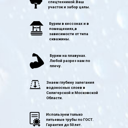
спецтехникой.Ваш
участок и забор целы.
Бурим в кессонах и в
помещениях,в
зависимости от типа
скважины.
Бурим на плавунах.
Любой разрез нам по
плечу.
Знаем глубину залегания
водоносных слоев в
Селигерской и Московской
Области.
Используем только
питьевые трубы по ГОСТ.
Гарантия до 50 лет.