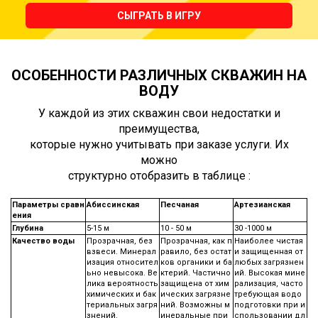
СЫГРАТЬ В ИГРУ
ОСОБЕННОСТИ РАЗЛИЧНЫХ СКВАЖИН НА
ВОДУ
У каждой из этих скважин свои недостатки и
преимущества,
которые нужно учитывать при заказе услуги. Их
можно
структурно отобразить в таблице :
Параметры сравн
Абиссинская
Песчаная
Артезианская
ения
Глубина
5-15 м
10 - 50 м
30 -1000 м
Качество воды
Прозрачная, без
Прозрачная, как п
Наиболее чистая
взвеси. Минерал
равило, без остат
и защищенная от
изация относител
ков органики и ба
любых загрязнен
ьно невысока. Ве
ктерий. Частично
ий. Высокая мине
лика вероятность
защищена от хим
рализация, часто
химических и бак
ических загрязне
требующая водо
териальных загря
ний. Возможны м
подготовки при и
знений.
инеральные при
спользовании дл