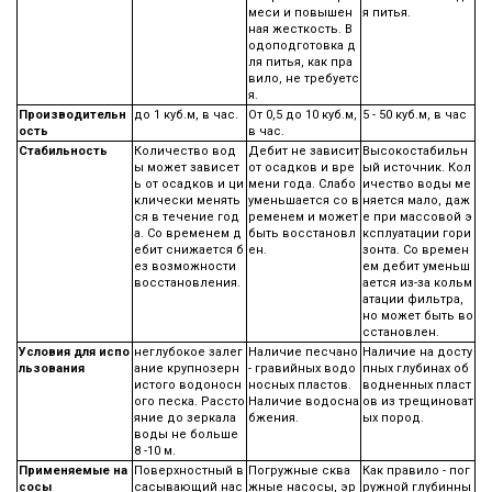
меси и повышен
я питья.
ная жесткость. В
одоподготовка д
ля питья, как пра
вило, не требуетс
я.
Производительн
до 1 куб.м, в час.
От 0,5 до 10 куб.м,
5 - 50 куб.м, в час
ость
в час.
Стабильность
Количество вод
Дебит не зависит
Высокостабильн
ы может зависет
от осадков и вре
ый источник. Кол
ь от осадков и ци
мени года. Слабо
ичество воды ме
клически менять
уменьшается со в
няется мало, даж
ся в течение год
ременем и может
е при массовой э
а. Со временем д
быть восстановл
ксплуатации гори
ебит снижается б
ен.
зонта. Со времен
ез возможности
ем дебит уменьш
восстановления.
ается из-за кольм
атации фильтра,
но может быть во
сстановлен.
Условия для испо
неглубокое залег
Наличие песчано
Наличие на досту
льзования
ание крупнозерн
- гравийных водо
пных глубинах об
истого водоносн
носных пластов.
водненных пласт
ого песка. Рассто
Наличие водосна
ов из трещиноват
яние до зеркала
бжения.
ых пород.
воды не больше
8 -10 м.
Применяемые на
Поверхностный в
Погружные сква
Как правило - пог
сосы
сасывающий нас
жные насосы, эр
ружной глубинны