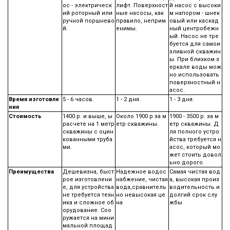
ос - электрическ
лифт. Поверхност
й насос с высоки
ий роторный или
ные насосы, как
м напором - шнек
ручной поршнево
правило, неприм
овый или каскад
й.
енимы.
ный центробежн
ый. Насос не тре
буется для самои
зливной скважин
ы. При близком з
еркале воды мож
но использовать
поверхностный н
асос.
Время изготовле
5 - 6 часов.
1 - 2 дня.
1 - 3 дня.
ния
Стоимость
1400 р. и выше, ы
Около 1900 р за м
1900 - 3500 р. за м
расчете на 1 метр
етр скважины.
етр скважины. Д
скважины с оцин
ля полного устро
кованными труба
йства требуется н
ми.
асос, который мо
жет стоить довол
ьно дорого.
Преимущества
Дешевизна, быст
Надежное водос
Самая чистая вод
рое изготовлени
набжение, чистая
а, высокая произ
е, для устройства
вода,сравнитель
водительность и
не требуется техн
но невысокая це
долгий срок слу
ика и сложное об
на
жбы
орудование. Соо
ружается на мини
мальной площад