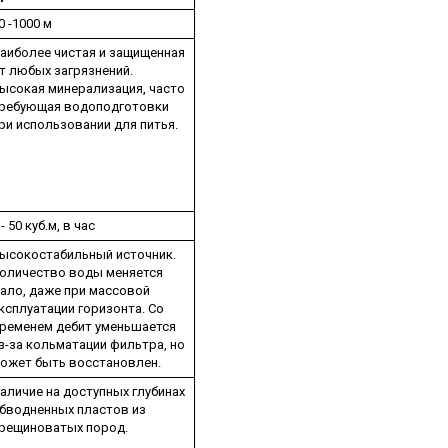
0 -1000 м
аиболее чистая и защищенная
т любых загрязнений.
ысокая минерализация, часто
ребующая водоподготовки
ри использовании для питья.
 - 50 куб.м, в час
ысокостабильный источник.
оличество воды меняется
ало, даже при массовой
ксплуатации горизонта. Со
ременем дебит уменьшается
з-за кольматации фильтра, но
ожет быть восстановлен.
аличие на доступных глубинах
бводненных пластов из
рещиноватых пород.