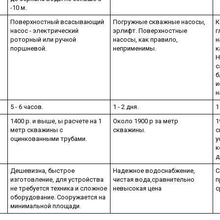
-10 м.
Поверхностный всасывающий
Погружные скважные насосы,
К
насос - электрический
эрлифт. Поверхностные
г
роторный или ручной
насосы, как правило,
н
поршневой.
неприменимы.
к
Н
с
б
и
н
5 - 6 часов.
1 - 2 дня.
1
1400 р. и выше, ы расчете на 1
Около 1900 р за метр
1
метр скважины с
скважины.
с
оцинкованными трубами.
у
к
д
Дешевизна, быстрое
Надежное водоснабжение,
С
изготовление, для устройства
чистая вода,сравнительно
п
не требуется техника и сложное
невысокая цена
с
оборудование. Сооружается на
минимальной площади.