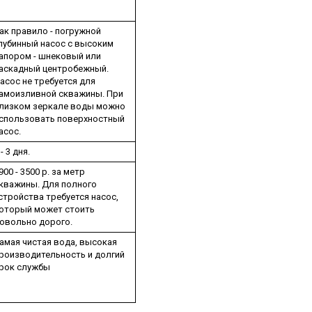
ак правило - погружной
лубинный насос с высоким
апором - шнековый или
аскадный центробежный.
асос не требуется для
амоизливной скважины. При
лизком зеркале воды можно
спользовать поверхностный
асос.
 - 3 дня.
900 - 3500 р. за метр
кважины. Для полного
стройства требуется насос,
оторый может стоить
овольно дорого.
амая чистая вода, высокая
роизводительность и долгий
рок службы