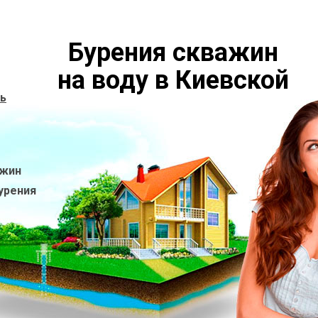
Бурения скважин
на воду в Киевской
ь
ажин
урения