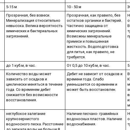
5-15 м
10 - 50 м
3
Прозрачная, без взвеси.
Прозрачная, как правило, без
Н
Минерализация относительно
остатков органики и бактерий.
о
невысока. Велика вероятность
Частично защищена от
В
химических и бактериальных
химических загрязнений.
т
загрязнений.
Возможны минеральные
п
примеси и повышенная
жесткость. Водоподготовка
для питья, как правило, не
требуется.
до 1 куб.м, в час.
От 0,5 до 10 куб.м, в час.
5
Количество воды может
Дебит не зависит от осадков и
В
зависеть от осадков и
времени года. Слабо
К
циклически меняться в течение
уменьшается со временем и
м
года. Со временем дебит
может быть восстановлен.
э
снижается без возможности
в
восстановления.
и
м
неглубокое залегание
Наличие песчано- гравийных
Н
крупнозернистого
водоносных пластов. Наличие
о
водоносного песка. Расстояние
водоснабжения.
т
до зеркала воды не больше 8