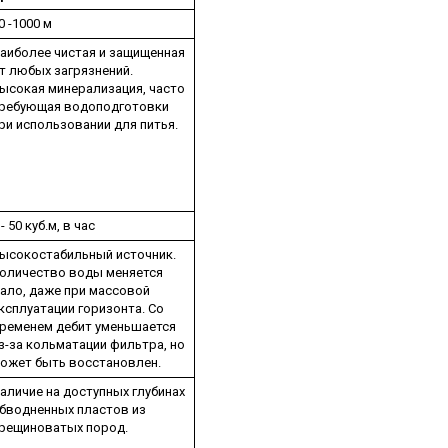
0 -1000 м
аиболее чистая и защищенная
т любых загрязнений.
ысокая минерализация, часто
ребующая водоподготовки
ри использовании для питья.
 - 50 куб.м, в час
ысокостабильный источник.
оличество воды меняется
ало, даже при массовой
ксплуатации горизонта. Со
ременем дебит уменьшается
з-за кольматации фильтра, но
ожет быть восстановлен.
аличие на доступных глубинах
бводненных пластов из
рещиноватых пород.