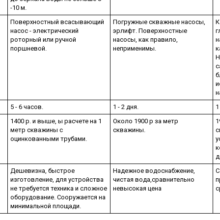
-10 м.
Поверхностный всасывающий
Погружные скважные насосы,
К
насос - электрический
эрлифт. Поверхностные
г
роторный или ручной
насосы, как правило,
н
поршневой.
неприменимы.
к
Н
с
б
и
н
5 - 6 часов.
1 - 2 дня.
1
1400 р. и выше, ы расчете на 1
Около 1900 р за метр
1
метр скважины с
скважины.
с
оцинкованными трубами.
у
к
д
Дешевизна, быстрое
Надежное водоснабжение,
С
изготовление, для устройства
чистая вода,сравнительно
п
не требуется техника и сложное
невысокая цена
с
оборудование. Сооружается на
минимальной площади.