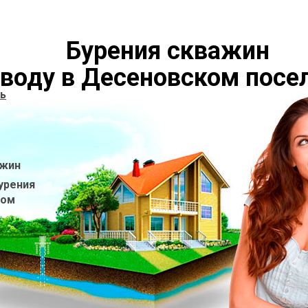
Бурения скважин
 воду в Десеновском посе
ь
ажин
урения
ком