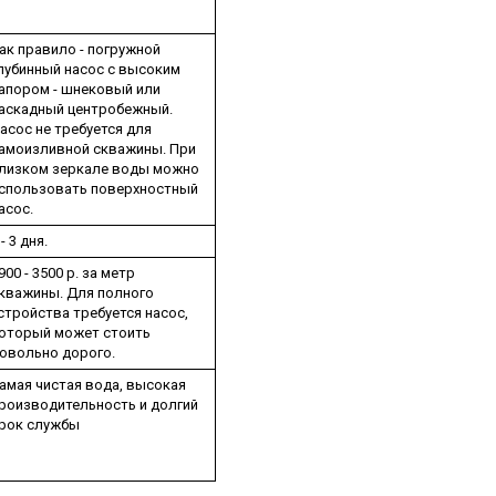
ак правило - погружной
лубинный насос с высоким
апором - шнековый или
аскадный центробежный.
асос не требуется для
амоизливной скважины. При
лизком зеркале воды можно
спользовать поверхностный
асос.
 - 3 дня.
900 - 3500 р. за метр
кважины. Для полного
стройства требуется насос,
оторый может стоить
овольно дорого.
амая чистая вода, высокая
роизводительность и долгий
рок службы