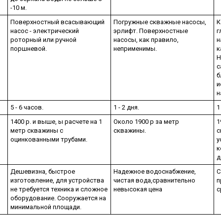
-10 м.
Поверхностный всасывающий
Погружные скважные насосы,
К
насос - электрический
эрлифт. Поверхностные
г
роторный или ручной
насосы, как правило,
н
поршневой.
неприменимы.
к
Н
с
б
и
н
5 - 6 часов.
1 - 2 дня.
1
1400 р. и выше, ы расчете на 1
Около 1900 р за метр
1
метр скважины с
скважины.
с
оцинкованными трубами.
у
к
д
Дешевизна, быстрое
Надежное водоснабжение,
С
изготовление, для устройства
чистая вода,сравнительно
п
не требуется техника и сложное
невысокая цена
с
оборудование. Сооружается на
минимальной площади.