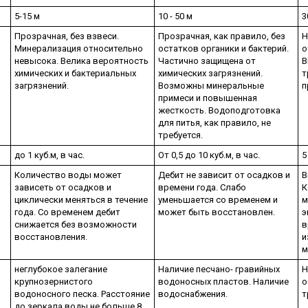
5-15 м
10 - 50 м
3
Прозрачная, без взвеси.
Прозрачная, как правило, без
Н
Минерализация относительно
остатков органики и бактерий.
о
невысока. Велика вероятность
Частично защищена от
В
химических и бактериальных
химических загрязнений.
т
загрязнений.
Возможны минеральные
п
примеси и повышенная
жесткость. Водоподготовка
для питья, как правило, не
требуется.
до 1 куб.м, в час.
От 0,5 до 10 куб.м, в час.
5
Количество воды может
Дебит не зависит от осадков и
В
зависеть от осадков и
времени года. Слабо
К
циклически меняться в течение
уменьшается со временем и
м
года. Со временем дебит
может быть восстановлен.
э
снижается без возможности
в
восстановления.
и
м
неглубокое залегание
Наличие песчано- гравийных
Н
крупнозернистого
водоносных пластов. Наличие
о
водоносного песка. Расстояние
водоснабжения.
т
до зеркала воды не больше 8