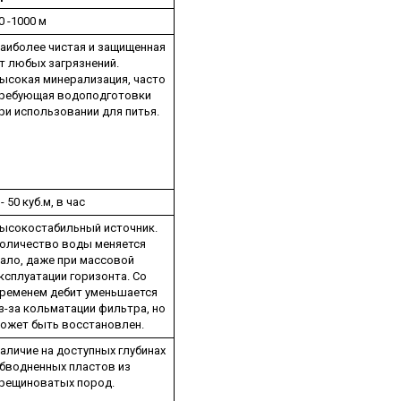
0 -1000 м
аиболее чистая и защищенная
т любых загрязнений.
ысокая минерализация, часто
ребующая водоподготовки
ри использовании для питья.
 - 50 куб.м, в час
ысокостабильный источник.
оличество воды меняется
ало, даже при массовой
ксплуатации горизонта. Со
ременем дебит уменьшается
з-за кольматации фильтра, но
ожет быть восстановлен.
аличие на доступных глубинах
бводненных пластов из
рещиноватых пород.