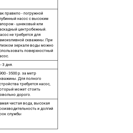
ак правило - погружной
лубинный насос с высоким
апором - шнековый или
аскадный центробежный.
асос не требуется для
амоизливной скважины. При
лизком зеркале воды можно
спользовать поверхностный
асос.
 - 3 дня.
900 - 3500 р. за метр
кважины. Для полного
стройства требуется насос,
оторый может стоить
овольно дорого.
амая чистая вода, высокая
роизводительность и долгий
рок службы