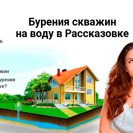
Бурения скважин
на воду в Рассказовке
ь
ажин
урения
ке?