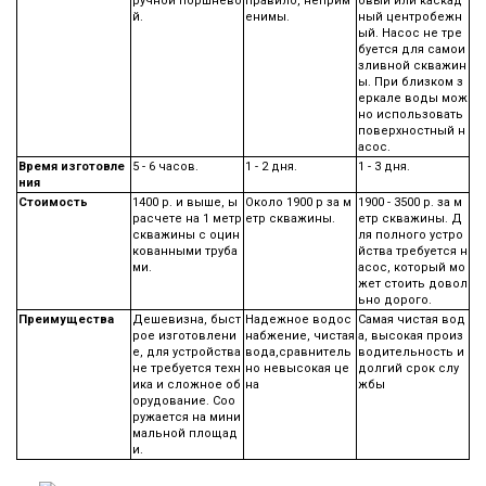
ручной поршнево
правило, неприм
овый или каскад
й.
енимы.
ный центробежн
ый. Насос не тре
буется для самои
зливной скважин
ы. При близком з
еркале воды мож
но использовать
поверхностный н
асос.
Время изготовле
5 - 6 часов.
1 - 2 дня.
1 - 3 дня.
ния
Стоимость
1400 р. и выше, ы
Около 1900 р за м
1900 - 3500 р. за м
расчете на 1 метр
етр скважины.
етр скважины. Д
скважины с оцин
ля полного устро
кованными труба
йства требуется н
ми.
асос, который мо
жет стоить довол
ьно дорого.
Преимущества
Дешевизна, быст
Надежное водос
Самая чистая вод
рое изготовлени
набжение, чистая
а, высокая произ
е, для устройства
вода,сравнитель
водительность и
не требуется техн
но невысокая це
долгий срок слу
ика и сложное об
на
жбы
орудование. Соо
ружается на мини
мальной площад
и.