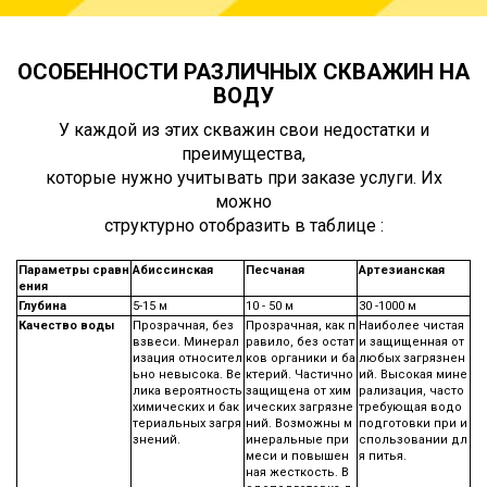
ОСОБЕННОСТИ РАЗЛИЧНЫХ СКВАЖИН НА
ВОДУ
У каждой из этих скважин свои недостатки и
преимущества,
которые нужно учитывать при заказе услуги. Их
можно
структурно отобразить в таблице :
Параметры сравн
Абиссинская
Песчаная
Артезианская
ения
Глубина
5-15 м
10 - 50 м
30 -1000 м
Качество воды
Прозрачная, без
Прозрачная, как п
Наиболее чистая
взвеси. Минерал
равило, без остат
и защищенная от
изация относител
ков органики и ба
любых загрязнен
ьно невысока. Ве
ктерий. Частично
ий. Высокая мине
лика вероятность
защищена от хим
рализация, часто
химических и бак
ических загрязне
требующая водо
териальных загря
ний. Возможны м
подготовки при и
знений.
инеральные при
спользовании дл
меси и повышен
я питья.
ная жесткость. В