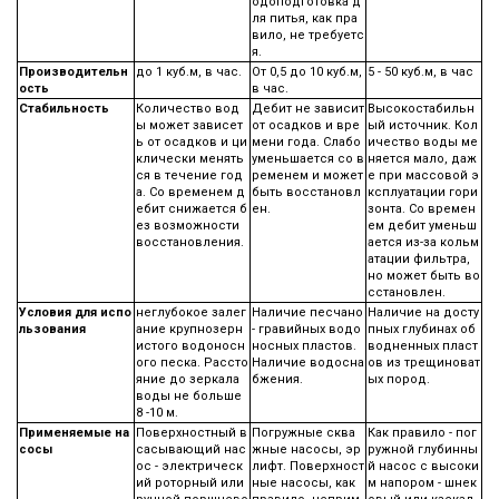
одоподготовка д
ля питья, как пра
вило, не требуетс
я.
Производительн
до 1 куб.м, в час.
От 0,5 до 10 куб.м,
5 - 50 куб.м, в час
ость
в час.
Стабильность
Количество вод
Дебит не зависит
Высокостабильн
ы может зависет
от осадков и вре
ый источник. Кол
ь от осадков и ци
мени года. Слабо
ичество воды ме
клически менять
уменьшается со в
няется мало, даж
ся в течение год
ременем и может
е при массовой э
а. Со временем д
быть восстановл
ксплуатации гори
ебит снижается б
ен.
зонта. Со времен
ез возможности
ем дебит уменьш
восстановления.
ается из-за кольм
атации фильтра,
но может быть во
сстановлен.
Условия для испо
неглубокое залег
Наличие песчано
Наличие на досту
льзования
ание крупнозерн
- гравийных водо
пных глубинах об
истого водоносн
носных пластов.
водненных пласт
ого песка. Рассто
Наличие водосна
ов из трещиноват
яние до зеркала
бжения.
ых пород.
воды не больше
8 -10 м.
Применяемые на
Поверхностный в
Погружные сква
Как правило - пог
сосы
сасывающий нас
жные насосы, эр
ружной глубинны
ос - электрическ
лифт. Поверхност
й насос с высоки
ий роторный или
ные насосы, как
м напором - шнек