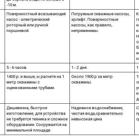
-10 м.
Поверхностный всасывающий
Погружные скважные насосы,
К
насос - электрический
эрлифт. Поверхностные
г
роторный или ручной
насосы, как правило,
н
поршневой.
неприменимы.
к
Н
с
б
и
н
5 - 6 часов.
1 - 2 дня.
1
1400 р. и выше, ы расчете на 1
Около 1900 р за метр
1
метр скважины с
скважины.
с
оцинкованными трубами.
у
к
д
Дешевизна, быстрое
Надежное водоснабжение,
С
изготовление, для устройства
чистая вода,сравнительно
п
не требуется техника и сложное
невысокая цена
с
оборудование. Сооружается на
минимальной площади.