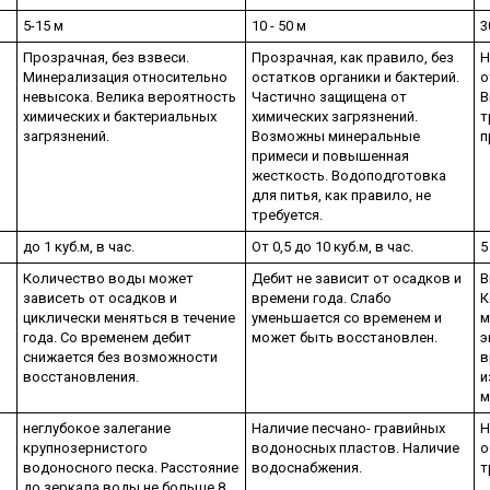
5-15 м
10 - 50 м
3
Прозрачная, без взвеси.
Прозрачная, как правило, без
Н
Минерализация относительно
остатков органики и бактерий.
о
невысока. Велика вероятность
Частично защищена от
В
химических и бактериальных
химических загрязнений.
т
загрязнений.
Возможны минеральные
п
примеси и повышенная
жесткость. Водоподготовка
для питья, как правило, не
требуется.
до 1 куб.м, в час.
От 0,5 до 10 куб.м, в час.
5
Количество воды может
Дебит не зависит от осадков и
В
зависеть от осадков и
времени года. Слабо
К
циклически меняться в течение
уменьшается со временем и
м
года. Со временем дебит
может быть восстановлен.
э
снижается без возможности
в
восстановления.
и
м
неглубокое залегание
Наличие песчано- гравийных
Н
крупнозернистого
водоносных пластов. Наличие
о
водоносного песка. Расстояние
водоснабжения.
т
до зеркала воды не больше 8