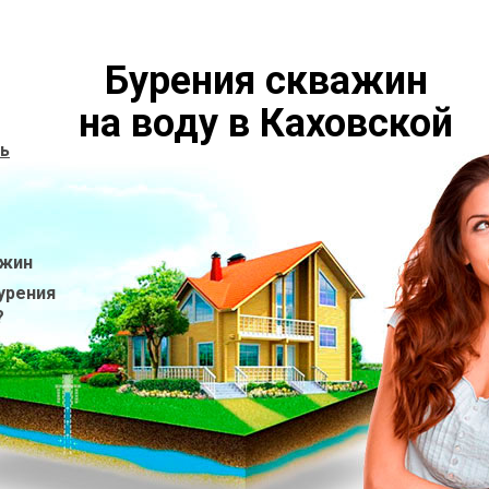
Бурения скважин
на воду в Каховской
ь
ажин
урения
?