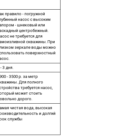
ак правило - погружной
лубинный насос с высоким
апором - шнековый или
аскадный центробежный.
асос не требуется для
амоизливной скважины. При
лизком зеркале воды можно
спользовать поверхностный
асос.
 - 3 дня.
900 - 3500 р. за метр
кважины. Для полного
стройства требуется насос,
оторый может стоить
овольно дорого.
амая чистая вода, высокая
роизводительность и долгий
рок службы