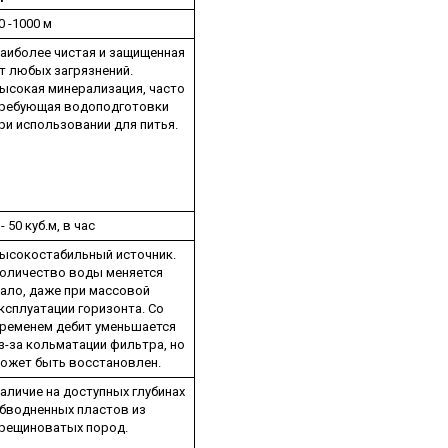
0 -1000 м
аиболее чистая и защищенная
т любых загрязнений.
ысокая минерализация, часто
ребующая водоподготовки
ри использовании для питья.
 - 50 куб.м, в час
ысокостабильный источник.
оличество воды меняется
ало, даже при массовой
ксплуатации горизонта. Со
ременем дебит уменьшается
з-за кольматации фильтра, но
ожет быть восстановлен.
аличие на доступных глубинах
бводненных пластов из
рещиноватых пород.