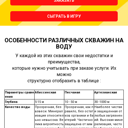
ЗАКАЗАТЬ
СЫГРАТЬ В ИГРУ
ОСОБЕННОСТИ РАЗЛИЧНЫХ СКВАЖИН НА
ВОДУ
У каждой из этих скважин свои недостатки и
преимущества,
которые нужно учитывать при заказе услуги. Их
можно
структурно отобразить в таблице :
Параметры сравн
Абиссинская
Песчаная
Артезианская
ения
Глубина
5-15 м
10 - 50 м
30 -1000 м
Качество воды
Прозрачная, без
Прозрачная, как п
Наиболее чистая
взвеси. Минерал
равило, без остат
и защищенная от
изация относител
ков органики и ба
любых загрязнен
ьно невысока. Ве
ктерий. Частично
ий. Высокая мине
лика вероятность
защищена от хим
рализация, часто