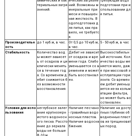
химических и бак
ических загрязне
требующая водо
териальных загря
ний. Возможны м
подготовки при и
знений.
инеральные при
спользовании дл
меси и повышен
я питья.
ная жесткость. В
одоподготовка д
ля питья, как пра
вило, не требуетс
я.
Производительн
до 1 куб.м, в час.
От 0,5 до 10 куб.м,
5 - 50 куб.м, в час
ость
в час.
Стабильность
Количество вод
Дебит не зависит
Высокостабильн
ы может зависет
от осадков и вре
ый источник. Кол
ь от осадков и ци
мени года. Слабо
ичество воды ме
клически менять
уменьшается со в
няется мало, даж
ся в течение год
ременем и может
е при массовой э
а. Со временем д
быть восстановл
ксплуатации гори
ебит снижается б
ен.
зонта. Со времен
ез возможности
ем дебит уменьш
восстановления.
ается из-за кольм
атации фильтра,
но может быть во
сстановлен.
Условия для испо
неглубокое залег
Наличие песчано
Наличие на досту
льзования
ание крупнозерн
- гравийных водо
пных глубинах об
истого водоносн
носных пластов.
водненных пласт
ого песка. Рассто
Наличие водосна
ов из трещиноват
яние до зеркала
бжения.
ых пород.
воды не больше
8 -10 м.