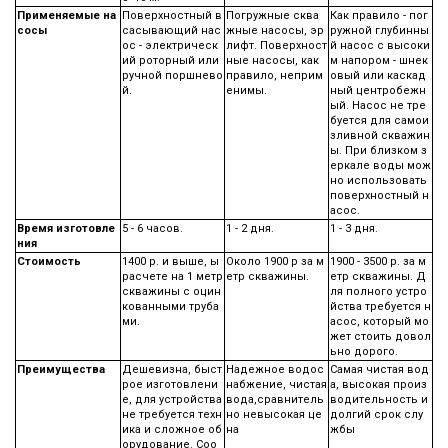
Применяемые на
Поверхностный в
Погружные сква
Как правило - пог
сосы
сасывающий нас
жные насосы, эр
ружной глубинны
ос - электрическ
лифт. Поверхност
й насос с высоки
ий роторный или
ные насосы, как
м напором - шнек
ручной поршнево
правило, неприм
овый или каскад
й.
енимы.
ный центробежн
ый. Насос не тре
буется для самои
зливной скважин
ы. При близком з
еркале воды мож
но использовать
поверхностный н
асос.
Время изготовле
5 - 6 часов.
1 - 2 дня.
1 - 3 дня.
ния
Стоимость
1400 р. и выше, ы
Около 1900 р за м
1900 - 3500 р. за м
расчете на 1 метр
етр скважины.
етр скважины. Д
скважины с оцин
ля полного устро
кованными труба
йства требуется н
ми.
асос, который мо
жет стоить довол
ьно дорого.
Преимущества
Дешевизна, быст
Надежное водос
Самая чистая вод
рое изготовлени
набжение, чистая
а, высокая произ
е, для устройства
вода,сравнитель
водительность и
не требуется техн
но невысокая це
долгий срок слу
ика и сложное об
на
жбы
орудование. Соо