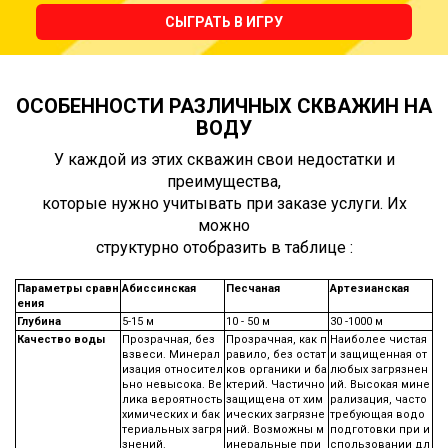
СЫГРАТЬ В ИГРУ
ОСОБЕННОСТИ РАЗЛИЧНЫХ СКВАЖИН НА
ВОДУ
У каждой из этих скважин свои недостатки и
преимущества,
которые нужно учитывать при заказе услуги. Их
можно
структурно отобразить в таблице :
Параметры сравн
Абиссинская
Песчаная
Артезианская
ения
Глубина
5-15 м
10 - 50 м
30 -1000 м
Качество воды
Прозрачная, без
Прозрачная, как п
Наиболее чистая
взвеси. Минерал
равило, без остат
и защищенная от
изация относител
ков органики и ба
любых загрязнен
ьно невысока. Ве
ктерий. Частично
ий. Высокая мине
лика вероятность
защищена от хим
рализация, часто
химических и бак
ических загрязне
требующая водо
териальных загря
ний. Возможны м
подготовки при и
знений.
инеральные при
спользовании дл