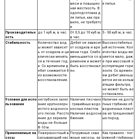
меси и повышен
я питья.
ная жесткость. В
одоподготовка д
ля питья, как пра
вило, не требуетс
я.
Производительн
до 1 куб.м, в час.
От 0,5 до 10 куб.м,
5 - 50 куб.м, в час
ость
в час.
Стабильность
Количество вод
Дебит не зависит
Высокостабильн
ы может зависет
от осадков и вре
ый источник. Кол
ь от осадков и ци
мени года. Слабо
ичество воды ме
клически менять
уменьшается со в
няется мало, даж
ся в течение год
ременем и может
е при массовой э
а. Со временем д
быть восстановл
ксплуатации гори
ебит снижается б
ен.
зонта. Со времен
ез возможности
ем дебит уменьш
восстановления.
ается из-за кольм
атации фильтра,
но может быть во
сстановлен.
Условия для испо
неглубокое залег
Наличие песчано
Наличие на досту
льзования
ание крупнозерн
- гравийных водо
пных глубинах об
истого водоносн
носных пластов.
водненных пласт
ого песка. Рассто
Наличие водосна
ов из трещиноват
яние до зеркала
бжения.
ых пород.
воды не больше
8 -10 м.
Применяемые на
Поверхностный в
Погружные сква
Как правило - пог
сосы
сасывающий нас
жные насосы, эр
ружной глубинны