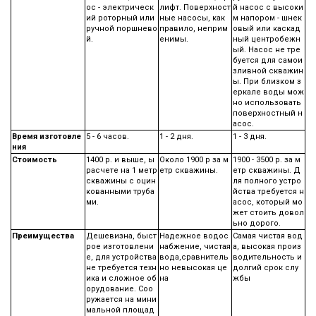
ос - электрическ
лифт. Поверхност
й насос с высоки
ий роторный или
ные насосы, как
м напором - шнек
ручной поршнево
правило, неприм
овый или каскад
й.
енимы.
ный центробежн
ый. Насос не тре
буется для самои
зливной скважин
ы. При близком з
еркале воды мож
но использовать
поверхностный н
асос.
Время изготовле
5 - 6 часов.
1 - 2 дня.
1 - 3 дня.
ния
Стоимость
1400 р. и выше, ы
Около 1900 р за м
1900 - 3500 р. за м
расчете на 1 метр
етр скважины.
етр скважины. Д
скважины с оцин
ля полного устро
кованными труба
йства требуется н
ми.
асос, который мо
жет стоить довол
ьно дорого.
Преимущества
Дешевизна, быст
Надежное водос
Самая чистая вод
рое изготовлени
набжение, чистая
а, высокая произ
е, для устройства
вода,сравнитель
водительность и
не требуется техн
но невысокая це
долгий срок слу
ика и сложное об
на
жбы
орудование. Соо
ружается на мини
мальной площад