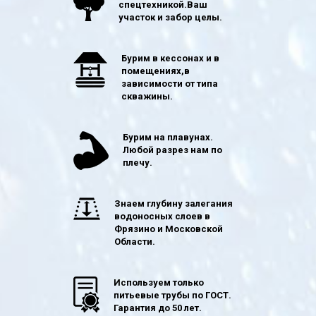
спецтехникой.Ваш
участок и забор целы.
Бурим в кессонах и в
помещениях,в
зависимости от типа
скважины.
Бурим на плавунах.
Любой разрез нам по
плечу.
Знаем глубину залегания
водоносных слоев в
Фрязино и Московской
Области.
Используем только
питьевые трубы по ГОСТ.
Гарантия до 50 лет.