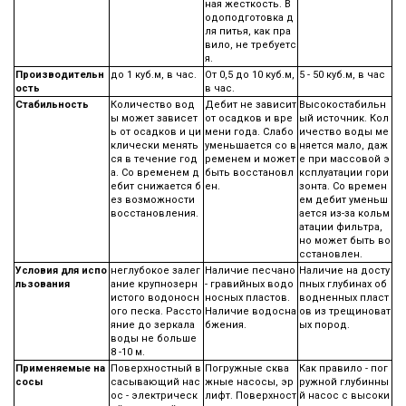
ная жесткость. В
одоподготовка д
ля питья, как пра
вило, не требуетс
я.
Производительн
до 1 куб.м, в час.
От 0,5 до 10 куб.м,
5 - 50 куб.м, в час
ость
в час.
Стабильность
Количество вод
Дебит не зависит
Высокостабильн
ы может зависет
от осадков и вре
ый источник. Кол
ь от осадков и ци
мени года. Слабо
ичество воды ме
клически менять
уменьшается со в
няется мало, даж
ся в течение год
ременем и может
е при массовой э
а. Со временем д
быть восстановл
ксплуатации гори
ебит снижается б
ен.
зонта. Со времен
ез возможности
ем дебит уменьш
восстановления.
ается из-за кольм
атации фильтра,
но может быть во
сстановлен.
Условия для испо
неглубокое залег
Наличие песчано
Наличие на досту
льзования
ание крупнозерн
- гравийных водо
пных глубинах об
истого водоносн
носных пластов.
водненных пласт
ого песка. Рассто
Наличие водосна
ов из трещиноват
яние до зеркала
бжения.
ых пород.
воды не больше
8 -10 м.
Применяемые на
Поверхностный в
Погружные сква
Как правило - пог
сосы
сасывающий нас
жные насосы, эр
ружной глубинны
ос - электрическ
лифт. Поверхност
й насос с высоки