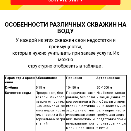
ОСОБЕННОСТИ РАЗЛИЧНЫХ СКВАЖИН НА
ВОДУ
У каждой из этих скважин свои недостатки и
преимущества,
которые нужно учитывать при заказе услуги. Их
можно
структурно отобразить в таблице :
Параметры сравн
Абиссинская
Песчаная
Артезианская
ения
Глубина
5-15 м
10 - 50 м
30 -1000 м
Качество воды
Прозрачная, без
Прозрачная, как п
Наиболее чистая
взвеси. Минерал
равило, без остат
и защищенная от
изация относител
ков органики и ба
любых загрязнен
ьно невысока. Ве
ктерий. Частично
ий. Высокая мине
лика вероятность
защищена от хим
рализация, часто
химических и бак
ических загрязне
требующая водо
териальных загря
ний. Возможны м
подготовки при и
знений.
инеральные при
спользовании дл
меси и повышен
я питья.