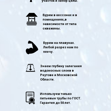
участок и забор целы.
Бурим в кессонах и в
помещениях,в
зависимости от типа
скважины.
Бурим на плавунах.
Любой разрез нам по
плечу.
Знаем глубину залегания
водоносных слоев в
Реутове и Московской
Области.
Используем только
питьевые трубы по ГОСТ.
Гарантия до 50 лет.