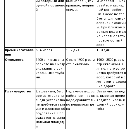
ий роторный или
ные насосы, как
м напором - шнек
ручной поршнево
правило, неприм
овый или каскад
й.
енимы.
ный центробежн
ый. Насос не тре
буется для самои
зливной скважин
ы. При близком з
еркале воды мож
но использовать
поверхностный н
асос.
Время изготовле
5 - 6 часов.
1 - 2 дня.
1 - 3 дня.
ния
Стоимость
1400 р. и выше, ы
Около 1900 р за м
1900 - 3500 р. за м
расчете на 1 метр
етр скважины.
етр скважины. Д
скважины с оцин
ля полного устро
кованными труба
йства требуется н
ми.
асос, который мо
жет стоить довол
ьно дорого.
Преимущества
Дешевизна, быст
Надежное водос
Самая чистая вод
рое изготовлени
набжение, чистая
а, высокая произ
е, для устройства
вода,сравнитель
водительность и
не требуется техн
но невысокая це
долгий срок слу
ика и сложное об
на
жбы
орудование. Соо
ружается на мини
мальной площад
и.