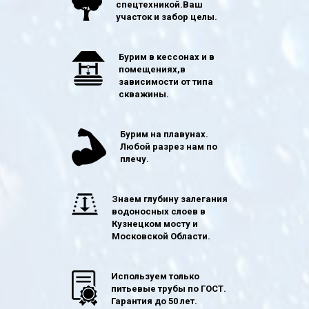
спецтехникой.Ваш
участок и забор целы.
Бурим в кессонах и в
помещениях,в
зависимости от типа
скважины.
Бурим на плавунах.
Любой разрез нам по
плечу.
Знаем глубину залегания
водоносных слоев в
Кузнецком мосту и
Московской Области.
Используем только
питьевые трубы по ГОСТ.
Гарантия до 50 лет.