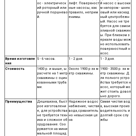
ос - электрическ
лифт. Поверхност
й насос с высоки
ий роторный или
ные насосы, как
м напором - шнек
ручной поршнево
правило, неприм
овый или каскад
й.
енимы.
ный центробежн
ый. Насос не тре
буется для самои
зливной скважин
ы. При близком з
еркале воды мож
но использовать
поверхностный н
асос.
Время изготовле
5 - 6 часов.
1 - 2 дня.
1 - 3 дня.
ния
Стоимость
1400 р. и выше, ы
Около 1900 р за м
1900 - 3500 р. за м
расчете на 1 метр
етр скважины.
етр скважины. Д
скважины с оцин
ля полного устро
кованными труба
йства требуется н
ми.
асос, который мо
жет стоить довол
ьно дорого.
Преимущества
Дешевизна, быст
Надежное водос
Самая чистая вод
рое изготовлени
набжение, чистая
а, высокая произ
е, для устройства
вода,сравнитель
водительность и
не требуется техн
но невысокая це
долгий срок слу
ика и сложное об
на
жбы
орудование. Соо
ружается на мини
мальной площад