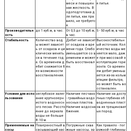
меси и повышен
я питья.
ная жесткость. В
одоподготовка д
ля питья, как пра
вило, не требуетс
я.
Производительн
до 1 куб.м, в час.
От 0,5 до 10 куб.м,
5 - 50 куб.м, в час
ость
в час.
Стабильность
Количество вод
Дебит не зависит
Высокостабильн
ы может зависет
от осадков и вре
ый источник. Кол
ь от осадков и ци
мени года. Слабо
ичество воды ме
клически менять
уменьшается со в
няется мало, даж
ся в течение год
ременем и может
е при массовой э
а. Со временем д
быть восстановл
ксплуатации гори
ебит снижается б
ен.
зонта. Со времен
ез возможности
ем дебит уменьш
восстановления.
ается из-за кольм
атации фильтра,
но может быть во
сстановлен.
Условия для испо
неглубокое залег
Наличие песчано
Наличие на досту
льзования
ание крупнозерн
- гравийных водо
пных глубинах об
истого водоносн
носных пластов.
водненных пласт
ого песка. Рассто
Наличие водосна
ов из трещиноват
яние до зеркала
бжения.
ых пород.
воды не больше
8 -10 м.
Применяемые на
Поверхностный в
Погружные сква
Как правило - пог
сосы
сасывающий нас
жные насосы, эр
ружной глубинны