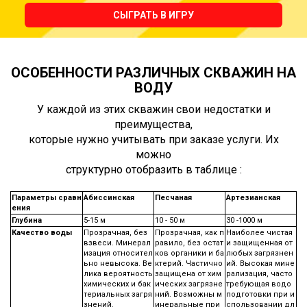
СЫГРАТЬ В ИГРУ
ОСОБЕННОСТИ РАЗЛИЧНЫХ СКВАЖИН НА
ВОДУ
У каждой из этих скважин свои недостатки и
преимущества,
которые нужно учитывать при заказе услуги. Их
можно
структурно отобразить в таблице :
Параметры сравн
Абиссинская
Песчаная
Артезианская
ения
Глубина
5-15 м
10 - 50 м
30 -1000 м
Качество воды
Прозрачная, без
Прозрачная, как п
Наиболее чистая
взвеси. Минерал
равило, без остат
и защищенная от
изация относител
ков органики и ба
любых загрязнен
ьно невысока. Ве
ктерий. Частично
ий. Высокая мине
лика вероятность
защищена от хим
рализация, часто
химических и бак
ических загрязне
требующая водо
териальных загря
ний. Возможны м
подготовки при и
знений.
инеральные при
спользовании дл