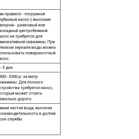
ак правило - погружной
лубинный насос с высоким
апором - шнековый или
аскадный центробежный.
асос не требуется для
амоизливной скважины. При
лизком зеркале воды можно
спользовать поверхностный
асос.
 - 3 дня.
900 - 3500 р. за метр
кважины. Для полного
стройства требуется насос,
оторый может стоить
овольно дорого.
амая чистая вода, высокая
роизводительность и долгий
рок службы