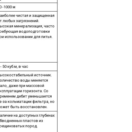
0 -1000 м
аиболее чистая и защищенная
т любых загрязнений.
ысокая минерализация, часто
ребующая водоподготовки
ри использовании для питья.
 - 50 куб.м, в час
ысокостабильный источник.
оличество воды меняется
ало, даже при массовой
ксплуатации горизонта. Со
ременем дебит уменьшается
з-за кольматации фильтра, но
ожет быть восстановлен.
аличие на доступных глубинах
бводненных пластов из
рещиноватых пород.