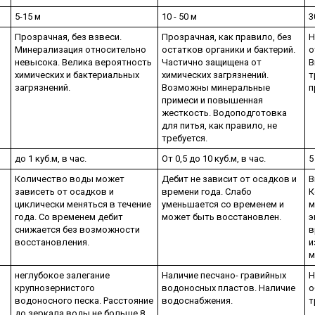
5-15 м
10 - 50 м
3
Прозрачная, без взвеси.
Прозрачная, как правило, без
Н
Минерализация относительно
остатков органики и бактерий.
о
невысока. Велика вероятность
Частично защищена от
В
химических и бактериальных
химических загрязнений.
т
загрязнений.
Возможны минеральные
п
примеси и повышенная
жесткость. Водоподготовка
для питья, как правило, не
требуется.
до 1 куб.м, в час.
От 0,5 до 10 куб.м, в час.
5
Количество воды может
Дебит не зависит от осадков и
В
зависеть от осадков и
времени года. Слабо
К
циклически меняться в течение
уменьшается со временем и
м
года. Со временем дебит
может быть восстановлен.
э
снижается без возможности
в
восстановления.
и
м
неглубокое залегание
Наличие песчано- гравийных
Н
крупнозернистого
водоносных пластов. Наличие
о
водоносного песка. Расстояние
водоснабжения.
т
до зеркала воды не больше 8