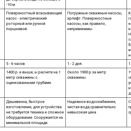
-10 м.
Поверхностный всасывающий
Погружные скважные насосы,
К
насос - электрический
эрлифт. Поверхностные
г
роторный или ручной
насосы, как правило,
н
поршневой.
неприменимы.
к
Н
с
б
и
н
5 - 6 часов.
1 - 2 дня.
1
1400 р. и выше, ы расчете на 1
Около 1900 р за метр
1
метр скважины с
скважины.
с
оцинкованными трубами.
у
к
д
Дешевизна, быстрое
Надежное водоснабжение,
С
изготовление, для устройства
чистая вода,сравнительно
п
не требуется техника и сложное
невысокая цена
с
оборудование. Сооружается на
минимальной площади.