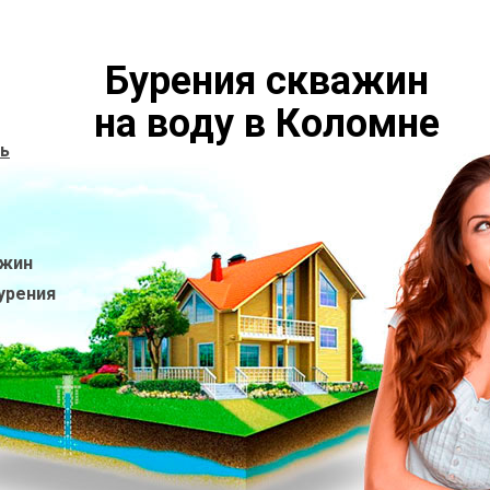
Бурения скважин
на воду в Коломне
ь
ажин
урения