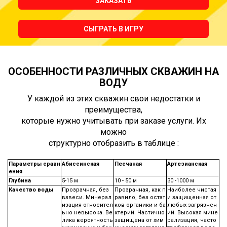
ЗАКАЗАТЬ
СЫГРАТЬ В ИГРУ
ОСОБЕННОСТИ РАЗЛИЧНЫХ СКВАЖИН НА
ВОДУ
У каждой из этих скважин свои недостатки и
преимущества,
которые нужно учитывать при заказе услуги. Их
можно
структурно отобразить в таблице :
Параметры сравн
Абиссинская
Песчаная
Артезианская
ения
Глубина
5-15 м
10 - 50 м
30 -1000 м
Качество воды
Прозрачная, без
Прозрачная, как п
Наиболее чистая
взвеси. Минерал
равило, без остат
и защищенная от
изация относител
ков органики и ба
любых загрязнен
ьно невысока. Ве
ктерий. Частично
ий. Высокая мине
лика вероятность
защищена от хим
рализация, часто