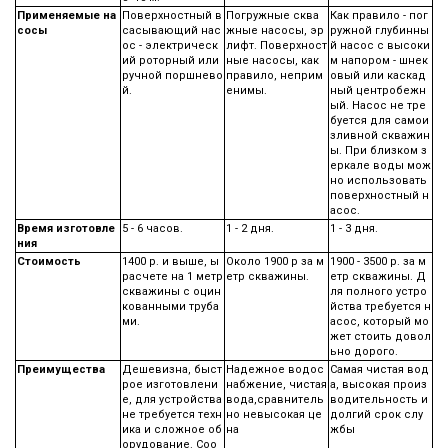
Применяемые на
Поверхностный в
Погружные сква
Как правило - пог
сосы
сасывающий нас
жные насосы, эр
ружной глубинны
ос - электрическ
лифт. Поверхност
й насос с высоки
ий роторный или
ные насосы, как
м напором - шнек
ручной поршнево
правило, неприм
овый или каскад
й.
енимы.
ный центробежн
ый. Насос не тре
буется для самои
зливной скважин
ы. При близком з
еркале воды мож
но использовать
поверхностный н
асос.
Время изготовле
5 - 6 часов.
1 - 2 дня.
1 - 3 дня.
ния
Стоимость
1400 р. и выше, ы
Около 1900 р за м
1900 - 3500 р. за м
расчете на 1 метр
етр скважины.
етр скважины. Д
скважины с оцин
ля полного устро
кованными труба
йства требуется н
ми.
асос, который мо
жет стоить довол
ьно дорого.
Преимущества
Дешевизна, быст
Надежное водос
Самая чистая вод
рое изготовлени
набжение, чистая
а, высокая произ
е, для устройства
вода,сравнитель
водительность и
не требуется техн
но невысокая це
долгий срок слу
ика и сложное об
на
жбы
орудование. Соо