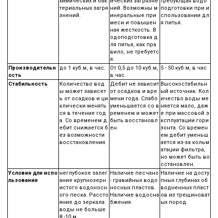
химических и бак
ических загрязне
требующая водо
териальных загря
ний. Возможны м
подготовки при и
знений.
инеральные при
спользовании дл
меси и повышен
я питья.
ная жесткость. В
одоподготовка д
ля питья, как пра
вило, не требуетс
я.
Производительн
до 1 куб.м, в час.
От 0,5 до 10 куб.м,
5 - 50 куб.м, в час
ость
в час.
Стабильность
Количество вод
Дебит не зависит
Высокостабильн
ы может зависет
от осадков и вре
ый источник. Кол
ь от осадков и ци
мени года. Слабо
ичество воды ме
клически менять
уменьшается со в
няется мало, даж
ся в течение год
ременем и может
е при массовой э
а. Со временем д
быть восстановл
ксплуатации гори
ебит снижается б
ен.
зонта. Со времен
ез возможности
ем дебит уменьш
восстановления.
ается из-за кольм
атации фильтра,
но может быть во
сстановлен.
Условия для испо
неглубокое залег
Наличие песчано
Наличие на досту
льзования
ание крупнозерн
- гравийных водо
пных глубинах об
истого водоносн
носных пластов.
водненных пласт
ого песка. Рассто
Наличие водосна
ов из трещиноват
яние до зеркала
бжения.
ых пород.
воды не больше
8 -10 м.