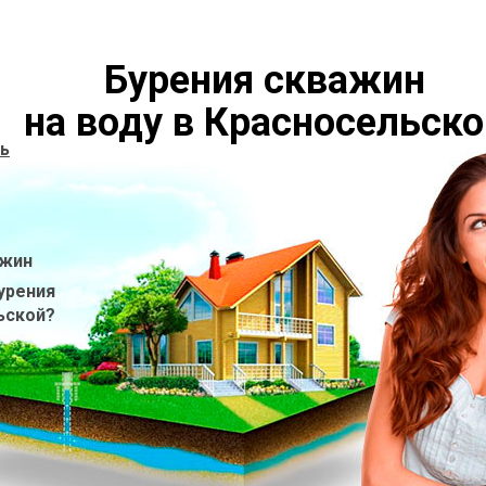
Бурения скважин
на воду в Красносельско
ь
ажин
урения
ьской?