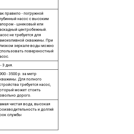
ак правило - погружной
лубинный насос с высоким
апором - шнековый или
аскадный центробежный.
асос не требуется для
амоизливной скважины. При
лизком зеркале воды можно
спользовать поверхностный
асос.
 - 3 дня.
900 - 3500 р. за метр
кважины. Для полного
стройства требуется насос,
оторый может стоить
овольно дорого.
амая чистая вода, высокая
роизводительность и долгий
рок службы