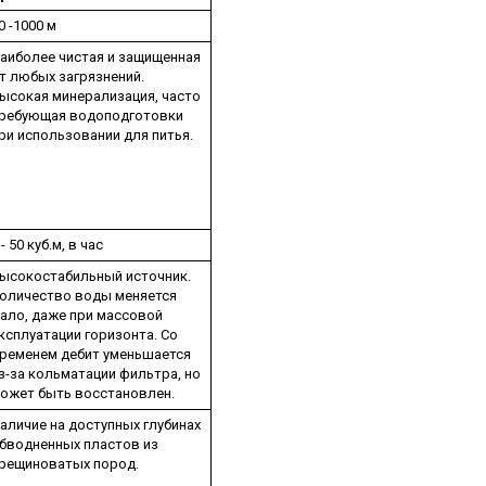
0 -1000 м
аиболее чистая и защищенная
т любых загрязнений.
ысокая минерализация, часто
ребующая водоподготовки
ри использовании для питья.
 - 50 куб.м, в час
ысокостабильный источник.
оличество воды меняется
ало, даже при массовой
ксплуатации горизонта. Со
ременем дебит уменьшается
з-за кольматации фильтра, но
ожет быть восстановлен.
аличие на доступных глубинах
бводненных пластов из
рещиноватых пород.