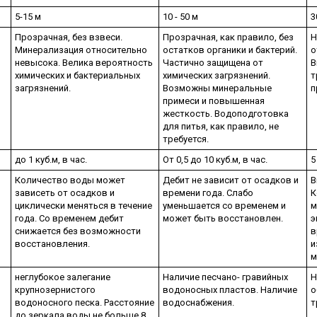
5-15 м
10 - 50 м
3
Прозрачная, без взвеси.
Прозрачная, как правило, без
Н
Минерализация относительно
остатков органики и бактерий.
о
невысока. Велика вероятность
Частично защищена от
В
химических и бактериальных
химических загрязнений.
т
загрязнений.
Возможны минеральные
п
примеси и повышенная
жесткость. Водоподготовка
для питья, как правило, не
требуется.
до 1 куб.м, в час.
От 0,5 до 10 куб.м, в час.
5
Количество воды может
Дебит не зависит от осадков и
В
зависеть от осадков и
времени года. Слабо
К
циклически меняться в течение
уменьшается со временем и
м
года. Со временем дебит
может быть восстановлен.
э
снижается без возможности
в
восстановления.
и
м
неглубокое залегание
Наличие песчано- гравийных
Н
крупнозернистого
водоносных пластов. Наличие
о
водоносного песка. Расстояние
водоснабжения.
т
до зеркала воды не больше 8