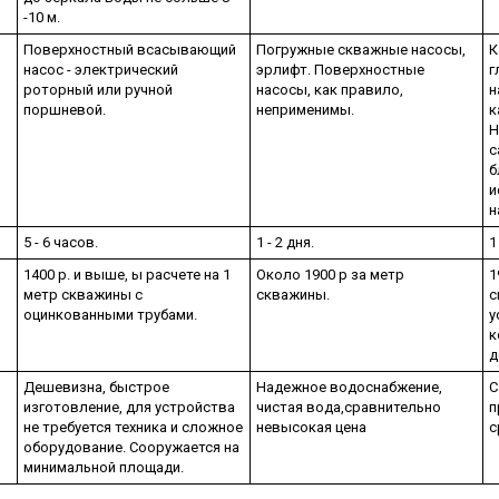
-10 м.
Поверхностный всасывающий
Погружные скважные насосы,
К
насос - электрический
эрлифт. Поверхностные
г
роторный или ручной
насосы, как правило,
н
поршневой.
неприменимы.
к
Н
с
б
и
н
5 - 6 часов.
1 - 2 дня.
1
1400 р. и выше, ы расчете на 1
Около 1900 р за метр
1
метр скважины с
скважины.
с
оцинкованными трубами.
у
к
д
Дешевизна, быстрое
Надежное водоснабжение,
С
изготовление, для устройства
чистая вода,сравнительно
п
не требуется техника и сложное
невысокая цена
с
оборудование. Сооружается на
минимальной площади.