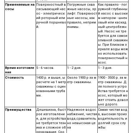
Применяемые на
Поверхностный в
Погружные сква
Как правило - пог
сосы
сасывающий нас
жные насосы, эр
ружной глубинны
ос - электрическ
лифт. Поверхност
й насос с высоки
ий роторный или
ные насосы, как
м напором - шнек
ручной поршнево
правило, неприм
овый или каскад
й.
енимы.
ный центробежн
ый. Насос не тре
буется для самои
зливной скважин
ы. При близком з
еркале воды мож
но использовать
поверхностный н
асос.
Время изготовле
5 - 6 часов.
1 - 2 дня.
1 - 3 дня.
ния
Стоимость
1400 р. и выше, ы
Около 1900 р за м
1900 - 3500 р. за м
расчете на 1 метр
етр скважины.
етр скважины. Д
скважины с оцин
ля полного устро
кованными труба
йства требуется н
ми.
асос, который мо
жет стоить довол
ьно дорого.
Преимущества
Дешевизна, быст
Надежное водос
Самая чистая вод
рое изготовлени
набжение, чистая
а, высокая произ
е, для устройства
вода,сравнитель
водительность и
не требуется техн
но невысокая це
долгий срок слу
ика и сложное об
на
жбы
орудование. Соо