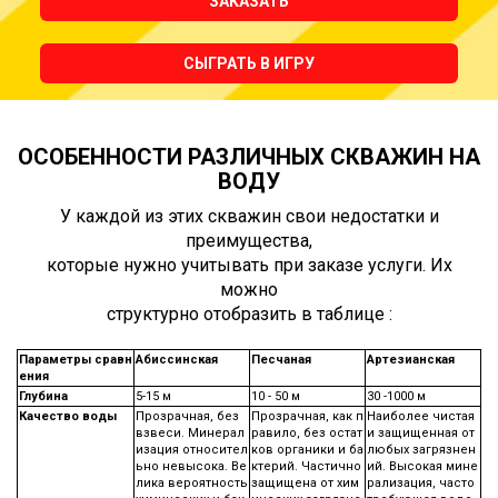
ЗАКАЗАТЬ
СЫГРАТЬ В ИГРУ
ОСОБЕННОСТИ РАЗЛИЧНЫХ СКВАЖИН НА
ВОДУ
У каждой из этих скважин свои недостатки и
преимущества,
которые нужно учитывать при заказе услуги. Их
можно
структурно отобразить в таблице :
Параметры сравн
Абиссинская
Песчаная
Артезианская
ения
Глубина
5-15 м
10 - 50 м
30 -1000 м
Качество воды
Прозрачная, без
Прозрачная, как п
Наиболее чистая
взвеси. Минерал
равило, без остат
и защищенная от
изация относител
ков органики и ба
любых загрязнен
ьно невысока. Ве
ктерий. Частично
ий. Высокая мине
лика вероятность
защищена от хим
рализация, часто