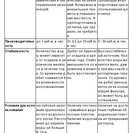
химических и бак
ических загрязне
требующая водо
териальных загря
ний. Возможны м
подготовки при и
знений.
инеральные при
спользовании дл
меси и повышен
я питья.
ная жесткость. В
одоподготовка д
ля питья, как пра
вило, не требуетс
я.
Производительн
до 1 куб.м, в час.
От 0,5 до 10 куб.м,
5 - 50 куб.м, в час
ость
в час.
Стабильность
Количество вод
Дебит не зависит
Высокостабильн
ы может зависет
от осадков и вре
ый источник. Кол
ь от осадков и ци
мени года. Слабо
ичество воды ме
клически менять
уменьшается со в
няется мало, даж
ся в течение год
ременем и может
е при массовой э
а. Со временем д
быть восстановл
ксплуатации гори
ебит снижается б
ен.
зонта. Со времен
ез возможности
ем дебит уменьш
восстановления.
ается из-за кольм
атации фильтра,
но может быть во
сстановлен.
Условия для испо
неглубокое залег
Наличие песчано
Наличие на досту
льзования
ание крупнозерн
- гравийных водо
пных глубинах об
истого водоносн
носных пластов.
водненных пласт
ого песка. Рассто
Наличие водосна
ов из трещиноват
яние до зеркала
бжения.
ых пород.
воды не больше
8 -10 м.