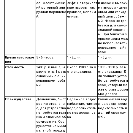
ос - электрическ
лифт. Поверхност
й насос с высоки
ий роторный или
ные насосы, как
м напором - шнек
ручной поршнево
правило, неприм
овый или каскад
й.
енимы.
ный центробежн
ый. Насос не тре
буется для самои
зливной скважин
ы. При близком з
еркале воды мож
но использовать
поверхностный н
асос.
Время изготовле
5 - 6 часов.
1 - 2 дня.
1 - 3 дня.
ния
Стоимость
1400 р. и выше, ы
Около 1900 р за м
1900 - 3500 р. за м
расчете на 1 метр
етр скважины.
етр скважины. Д
скважины с оцин
ля полного устро
кованными труба
йства требуется н
ми.
асос, который мо
жет стоить довол
ьно дорого.
Преимущества
Дешевизна, быст
Надежное водос
Самая чистая вод
рое изготовлени
набжение, чистая
а, высокая произ
е, для устройства
вода,сравнитель
водительность и
не требуется техн
но невысокая це
долгий срок слу
ика и сложное об
на
жбы
орудование. Соо
ружается на мини
мальной площад