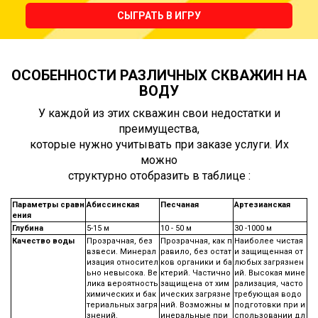
СЫГРАТЬ В ИГРУ
ОСОБЕННОСТИ РАЗЛИЧНЫХ СКВАЖИН НА
ВОДУ
У каждой из этих скважин свои недостатки и
преимущества,
которые нужно учитывать при заказе услуги. Их
можно
структурно отобразить в таблице :
Параметры сравн
Абиссинская
Песчаная
Артезианская
ения
Глубина
5-15 м
10 - 50 м
30 -1000 м
Качество воды
Прозрачная, без
Прозрачная, как п
Наиболее чистая
взвеси. Минерал
равило, без остат
и защищенная от
изация относител
ков органики и ба
любых загрязнен
ьно невысока. Ве
ктерий. Частично
ий. Высокая мине
лика вероятность
защищена от хим
рализация, часто
химических и бак
ических загрязне
требующая водо
териальных загря
ний. Возможны м
подготовки при и
знений.
инеральные при
спользовании дл