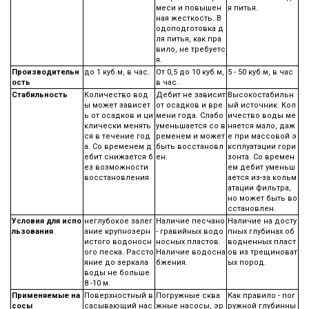
меси и повышен
я питья.
ная жесткость. В
одоподготовка д
ля питья, как пра
вило, не требуетс
я.
Производительн
до 1 куб.м, в час.
От 0,5 до 10 куб.м,
5 - 50 куб.м, в час
ость
в час.
Стабильность
Количество вод
Дебит не зависит
Высокостабильн
ы может зависет
от осадков и вре
ый источник. Кол
ь от осадков и ци
мени года. Слабо
ичество воды ме
клически менять
уменьшается со в
няется мало, даж
ся в течение год
ременем и может
е при массовой э
а. Со временем д
быть восстановл
ксплуатации гори
ебит снижается б
ен.
зонта. Со времен
ез возможности
ем дебит уменьш
восстановления.
ается из-за кольм
атации фильтра,
но может быть во
сстановлен.
Условия для испо
неглубокое залег
Наличие песчано
Наличие на досту
льзования
ание крупнозерн
- гравийных водо
пных глубинах об
истого водоносн
носных пластов.
водненных пласт
ого песка. Рассто
Наличие водосна
ов из трещиноват
яние до зеркала
бжения.
ых пород.
воды не больше
8 -10 м.
Применяемые на
Поверхностный в
Погружные сква
Как правило - пог
сосы
сасывающий нас
жные насосы, эр
ружной глубинны