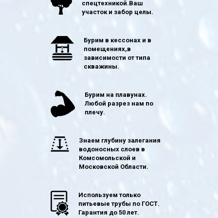
спецтехникой.Ваш
участок и забор целы.
Бурим в кессонах и в
помещениях,в
зависимости от типа
скважины.
Бурим на плавунах.
Любой разрез нам по
плечу.
Знаем глубину залегания
водоносных слоев в
Комсомольской и
Московской Области.
Используем только
питьевые трубы по ГОСТ.
Гарантия до 50 лет.