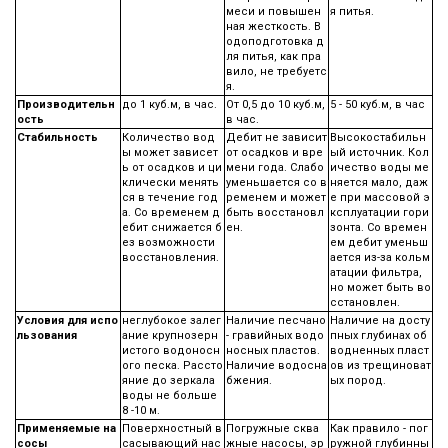
меси и повышен
я питья.
ная жесткость. В
одоподготовка д
ля питья, как пра
вило, не требуетс
я.
Производительн
до 1 куб.м, в час.
От 0,5 до 10 куб.м,
5 - 50 куб.м, в час
ость
в час.
Стабильность
Количество вод
Дебит не зависит
Высокостабильн
ы может зависет
от осадков и вре
ый источник. Кол
ь от осадков и ци
мени года. Слабо
ичество воды ме
клически менять
уменьшается со в
няется мало, даж
ся в течение год
ременем и может
е при массовой э
а. Со временем д
быть восстановл
ксплуатации гори
ебит снижается б
ен.
зонта. Со времен
ез возможности
ем дебит уменьш
восстановления.
ается из-за кольм
атации фильтра,
но может быть во
сстановлен.
Условия для испо
неглубокое залег
Наличие песчано
Наличие на досту
льзования
ание крупнозерн
- гравийных водо
пных глубинах об
истого водоносн
носных пластов.
водненных пласт
ого песка. Рассто
Наличие водосна
ов из трещиноват
яние до зеркала
бжения.
ых пород.
воды не больше
8 -10 м.
Применяемые на
Поверхностный в
Погружные сква
Как правило - пог
сосы
сасывающий нас
жные насосы, эр
ружной глубинны