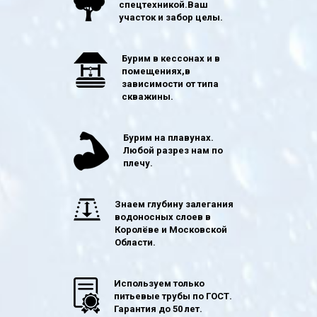
спецтехникой.Ваш
участок и забор целы.
Бурим в кессонах и в
помещениях,в
зависимости от типа
скважины.
Бурим на плавунах.
Любой разрез нам по
плечу.
Знаем глубину залегания
водоносных слоев в
Королёве и Московской
Области.
Используем только
питьевые трубы по ГОСТ.
Гарантия до 50 лет.