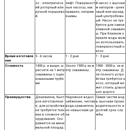
ос - электрическ
лифт. Поверхност
й насос с высоки
ий роторный или
ные насосы, как
м напором - шнек
ручной поршнево
правило, неприм
овый или каскад
й.
енимы.
ный центробежн
ый. Насос не тре
буется для самои
зливной скважин
ы. При близком з
еркале воды мож
но использовать
поверхностный н
асос.
Время изготовле
5 - 6 часов.
1 - 2 дня.
1 - 3 дня.
ния
Стоимость
1400 р. и выше, ы
Около 1900 р за м
1900 - 3500 р. за м
расчете на 1 метр
етр скважины.
етр скважины. Д
скважины с оцин
ля полного устро
кованными труба
йства требуется н
ми.
асос, который мо
жет стоить довол
ьно дорого.
Преимущества
Дешевизна, быст
Надежное водос
Самая чистая вод
рое изготовлени
набжение, чистая
а, высокая произ
е, для устройства
вода,сравнитель
водительность и
не требуется техн
но невысокая це
долгий срок слу
ика и сложное об
на
жбы
орудование. Соо
ружается на мини
мальной площад