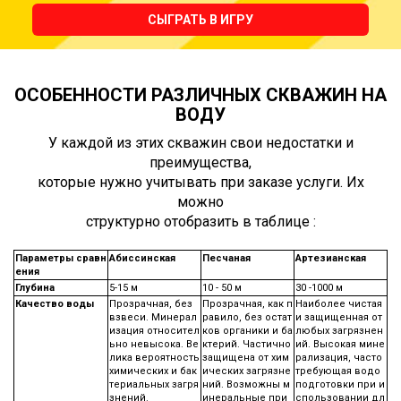
СЫГРАТЬ В ИГРУ
ОСОБЕННОСТИ РАЗЛИЧНЫХ СКВАЖИН НА
ВОДУ
У каждой из этих скважин свои недостатки и
преимущества,
которые нужно учитывать при заказе услуги. Их
можно
структурно отобразить в таблице :
Параметры сравн
Абиссинская
Песчаная
Артезианская
ения
Глубина
5-15 м
10 - 50 м
30 -1000 м
Качество воды
Прозрачная, без
Прозрачная, как п
Наиболее чистая
взвеси. Минерал
равило, без остат
и защищенная от
изация относител
ков органики и ба
любых загрязнен
ьно невысока. Ве
ктерий. Частично
ий. Высокая мине
лика вероятность
защищена от хим
рализация, часто
химических и бак
ических загрязне
требующая водо
териальных загря
ний. Возможны м
подготовки при и
знений.
инеральные при
спользовании дл