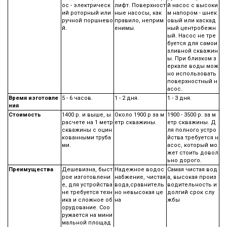
ос - электрическ
лифт. Поверхност
й насос с высоки
ий роторный или
ные насосы, как
м напором - шнек
ручной поршнево
правило, неприм
овый или каскад
й.
енимы.
ный центробежн
ый. Насос не тре
буется для самои
зливной скважин
ы. При близком з
еркале воды мож
но использовать
поверхностный н
асос.
Время изготовле
5 - 6 часов.
1 - 2 дня.
1 - 3 дня.
ния
Стоимость
1400 р. и выше, ы
Около 1900 р за м
1900 - 3500 р. за м
расчете на 1 метр
етр скважины.
етр скважины. Д
скважины с оцин
ля полного устро
кованными труба
йства требуется н
ми.
асос, который мо
жет стоить довол
ьно дорого.
Преимущества
Дешевизна, быст
Надежное водос
Самая чистая вод
рое изготовлени
набжение, чистая
а, высокая произ
е, для устройства
вода,сравнитель
водительность и
не требуется техн
но невысокая це
долгий срок слу
ика и сложное об
на
жбы
орудование. Соо
ружается на мини
мальной площад