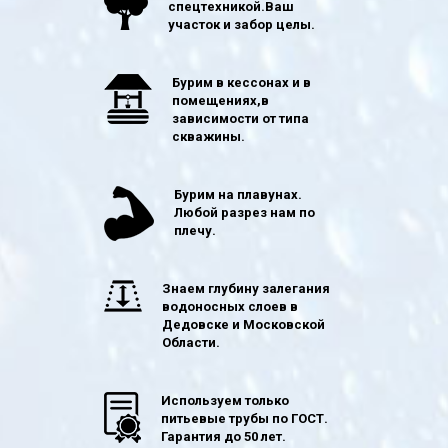
спецтехникой.Ваш
участок и забор целы.
Бурим в кессонах и в
помещениях,в
зависимости от типа
скважины.
Бурим на плавунах.
Любой разрез нам по
плечу.
Знаем глубину залегания
водоносных слоев в
Дедовске и Московской
Области.
Используем только
питьевые трубы по ГОСТ.
Гарантия до 50 лет.