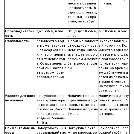
меси и повышен
я питья.
ная жесткость. В
одоподготовка д
ля питья, как пра
вило, не требуетс
я.
Производительн
до 1 куб.м, в час.
От 0,5 до 10 куб.м,
5 - 50 куб.м, в час
ость
в час.
Стабильность
Количество вод
Дебит не зависит
Высокостабильн
ы может зависет
от осадков и вре
ый источник. Кол
ь от осадков и ци
мени года. Слабо
ичество воды ме
клически менять
уменьшается со в
няется мало, даж
ся в течение год
ременем и может
е при массовой э
а. Со временем д
быть восстановл
ксплуатации гори
ебит снижается б
ен.
зонта. Со времен
ез возможности
ем дебит уменьш
восстановления.
ается из-за кольм
атации фильтра,
но может быть во
сстановлен.
Условия для испо
неглубокое залег
Наличие песчано
Наличие на досту
льзования
ание крупнозерн
- гравийных водо
пных глубинах об
истого водоносн
носных пластов.
водненных пласт
ого песка. Рассто
Наличие водосна
ов из трещиноват
яние до зеркала
бжения.
ых пород.
воды не больше
8 -10 м.
Применяемые на
Поверхностный в
Погружные сква
Как правило - пог
сосы
сасывающий нас
жные насосы, эр
ружной глубинны