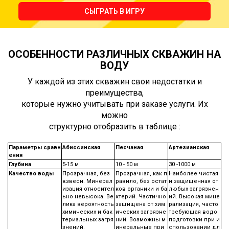
СЫГРАТЬ В ИГРУ
ОСОБЕННОСТИ РАЗЛИЧНЫХ СКВАЖИН НА
ВОДУ
У каждой из этих скважин свои недостатки и
преимущества,
которые нужно учитывать при заказе услуги. Их
можно
структурно отобразить в таблице :
Параметры сравн
Абиссинская
Песчаная
Артезианская
ения
Глубина
5-15 м
10 - 50 м
30 -1000 м
Качество воды
Прозрачная, без
Прозрачная, как п
Наиболее чистая
взвеси. Минерал
равило, без остат
и защищенная от
изация относител
ков органики и ба
любых загрязнен
ьно невысока. Ве
ктерий. Частично
ий. Высокая мине
лика вероятность
защищена от хим
рализация, часто
химических и бак
ических загрязне
требующая водо
териальных загря
ний. Возможны м
подготовки при и
знений.
инеральные при
спользовании дл