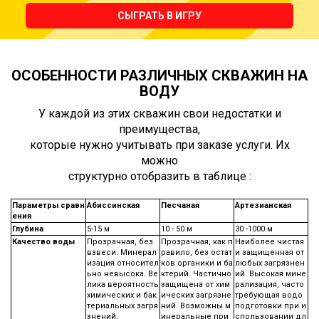
СЫГРАТЬ В ИГРУ
ОСОБЕННОСТИ РАЗЛИЧНЫХ СКВАЖИН НА
ВОДУ
У каждой из этих скважин свои недостатки и
преимущества,
которые нужно учитывать при заказе услуги. Их
можно
структурно отобразить в таблице :
Параметры сравн
Абиссинская
Песчаная
Артезианская
ения
Глубина
5-15 м
10 - 50 м
30 -1000 м
Качество воды
Прозрачная, без
Прозрачная, как п
Наиболее чистая
взвеси. Минерал
равило, без остат
и защищенная от
изация относител
ков органики и ба
любых загрязнен
ьно невысока. Ве
ктерий. Частично
ий. Высокая мине
лика вероятность
защищена от хим
рализация, часто
химических и бак
ических загрязне
требующая водо
териальных загря
ний. Возможны м
подготовки при и
знений.
инеральные при
спользовании дл