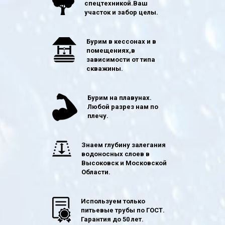
спецтехникой.Ваш
участок и забор целы.
Бурим в кессонах и в
помещениях,в
зависимости от типа
скважины.
Бурим на плавунах.
Любой разрез нам по
плечу.
Знаем глубину залегания
водоносных слоев в
Высоковск и Московской
Области.
Используем только
питьевые трубы по ГОСТ.
Гарантия до 50 лет.