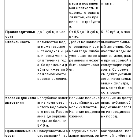
меси и повышен
я питья.
ная жесткость. В
одоподготовка д
ля питья, как пра
вило, не требуетс
я.
Производительн
до 1 куб.м, в час.
От 0,5 до 10 куб.м,
5 - 50 куб.м, в час
ость
в час.
Стабильность
Количество вод
Дебит не зависит
Высокостабильн
ы может зависет
от осадков и вре
ый источник. Кол
ь от осадков и ци
мени года. Слабо
ичество воды ме
клически менять
уменьшается со в
няется мало, даж
ся в течение год
ременем и может
е при массовой э
а. Со временем д
быть восстановл
ксплуатации гори
ебит снижается б
ен.
зонта. Со времен
ез возможности
ем дебит уменьш
восстановления.
ается из-за кольм
атации фильтра,
но может быть во
сстановлен.
Условия для испо
неглубокое залег
Наличие песчано
Наличие на досту
льзования
ание крупнозерн
- гравийных водо
пных глубинах об
истого водоносн
носных пластов.
водненных пласт
ого песка. Рассто
Наличие водосна
ов из трещиноват
яние до зеркала
бжения.
ых пород.
воды не больше
8 -10 м.
Применяемые на
Поверхностный в
Погружные сква
Как правило - пог
сосы
сасывающий нас
жные насосы, эр
ружной глубинны