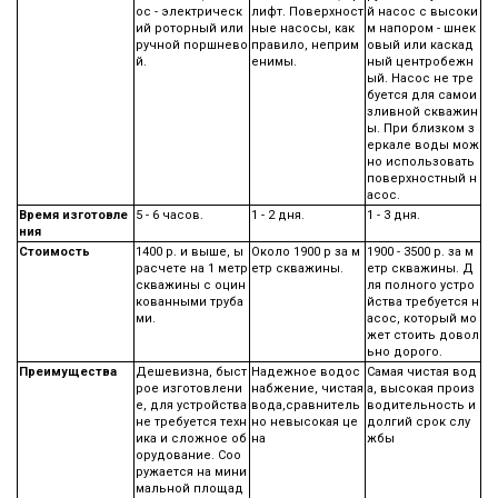
ос - электрическ
лифт. Поверхност
й насос с высоки
ий роторный или
ные насосы, как
м напором - шнек
ручной поршнево
правило, неприм
овый или каскад
й.
енимы.
ный центробежн
ый. Насос не тре
буется для самои
зливной скважин
ы. При близком з
еркале воды мож
но использовать
поверхностный н
асос.
Время изготовле
5 - 6 часов.
1 - 2 дня.
1 - 3 дня.
ния
Стоимость
1400 р. и выше, ы
Около 1900 р за м
1900 - 3500 р. за м
расчете на 1 метр
етр скважины.
етр скважины. Д
скважины с оцин
ля полного устро
кованными труба
йства требуется н
ми.
асос, который мо
жет стоить довол
ьно дорого.
Преимущества
Дешевизна, быст
Надежное водос
Самая чистая вод
рое изготовлени
набжение, чистая
а, высокая произ
е, для устройства
вода,сравнитель
водительность и
не требуется техн
но невысокая це
долгий срок слу
ика и сложное об
на
жбы
орудование. Соо
ружается на мини
мальной площад