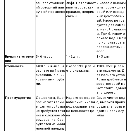
ос - электрическ
лифт. Поверхност
й насос с высоки
ий роторный или
ные насосы, как
м напором - шнек
ручной поршнево
правило, неприм
овый или каскад
й.
енимы.
ный центробежн
ый. Насос не тре
буется для самои
зливной скважин
ы. При близком з
еркале воды мож
но использовать
поверхностный н
асос.
Время изготовле
5 - 6 часов.
1 - 2 дня.
1 - 3 дня.
ния
Стоимость
1400 р. и выше, ы
Около 1900 р за м
1900 - 3500 р. за м
расчете на 1 метр
етр скважины.
етр скважины. Д
скважины с оцин
ля полного устро
кованными труба
йства требуется н
ми.
асос, который мо
жет стоить довол
ьно дорого.
Преимущества
Дешевизна, быст
Надежное водос
Самая чистая вод
рое изготовлени
набжение, чистая
а, высокая произ
е, для устройства
вода,сравнитель
водительность и
не требуется техн
но невысокая це
долгий срок слу
ика и сложное об
на
жбы
орудование. Соо
ружается на мини
мальной площад