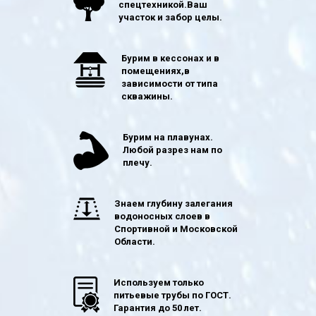
спецтехникой.Ваш
участок и забор целы.
Бурим в кессонах и в
помещениях,в
зависимости от типа
скважины.
Бурим на плавунах.
Любой разрез нам по
плечу.
Знаем глубину залегания
водоносных слоев в
Спортивной и Московской
Области.
Используем только
питьевые трубы по ГОСТ.
Гарантия до 50 лет.