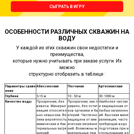
СЫГРАТЬ В ИГРУ
ОСОБЕННОСТИ РАЗЛИЧНЫХ СКВАЖИН НА
ВОДУ
У каждой из этих скважин свои недостатки и
преимущества,
которые нужно учитывать при заказе услуги. Их
можно
структурно отобразить в таблице :
Параметры сравн
Абиссинская
Песчаная
Артезианская
ения
Глубина
5-15 м
10 - 50 м
30 -1000 м
Качество воды
Прозрачная, без
Прозрачная, как п
Наиболее чистая
взвеси. Минерал
равило, без остат
и защищенная от
изация относител
ков органики и ба
любых загрязнен
ьно невысока. Ве
ктерий. Частично
ий. Высокая мине
лика вероятность
защищена от хим
рализация, часто
химических и бак
ических загрязне
требующая водо
териальных загря
ний. Возможны м
подготовки при и
знений.
инеральные при
спользовании дл