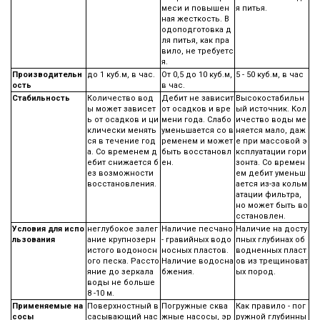
меси и повышен
я питья.
ная жесткость. В
одоподготовка д
ля питья, как пра
вило, не требуетс
я.
Производительн
до 1 куб.м, в час.
От 0,5 до 10 куб.м,
5 - 50 куб.м, в час
ость
в час.
Стабильность
Количество вод
Дебит не зависит
Высокостабильн
ы может зависет
от осадков и вре
ый источник. Кол
ь от осадков и ци
мени года. Слабо
ичество воды ме
клически менять
уменьшается со в
няется мало, даж
ся в течение год
ременем и может
е при массовой э
а. Со временем д
быть восстановл
ксплуатации гори
ебит снижается б
ен.
зонта. Со времен
ез возможности
ем дебит уменьш
восстановления.
ается из-за кольм
атации фильтра,
но может быть во
сстановлен.
Условия для испо
неглубокое залег
Наличие песчано
Наличие на досту
льзования
ание крупнозерн
- гравийных водо
пных глубинах об
истого водоносн
носных пластов.
водненных пласт
ого песка. Рассто
Наличие водосна
ов из трещиноват
яние до зеркала
бжения.
ых пород.
воды не больше
8 -10 м.
Применяемые на
Поверхностный в
Погружные сква
Как правило - пог
сосы
сасывающий нас
жные насосы, эр
ружной глубинны