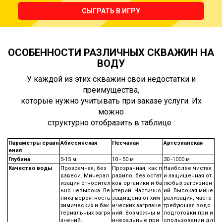
СЫГРАТЬ В ИГРУ
ОСОБЕННОСТИ РАЗЛИЧНЫХ СКВАЖИН НА
ВОДУ
У каждой из этих скважин свои недостатки и
преимущества,
которые нужно учитывать при заказе услуги. Их
можно
структурно отобразить в таблице :
Параметры сравн
Абиссинская
Песчаная
Артезианская
ения
Глубина
5-15 м
10 - 50 м
30 -1000 м
Качество воды
Прозрачная, без
Прозрачная, как п
Наиболее чистая
взвеси. Минерал
равило, без остат
и защищенная от
изация относител
ков органики и ба
любых загрязнен
ьно невысока. Ве
ктерий. Частично
ий. Высокая мине
лика вероятность
защищена от хим
рализация, часто
химических и бак
ических загрязне
требующая водо
териальных загря
ний. Возможны м
подготовки при и
знений.
инеральные при
спользовании дл