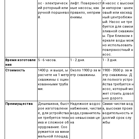
ос - электрическ
лифт. Поверхност
й насос с высоки
ий роторный или
ные насосы, как
м напором - шнек
ручной поршнево
правило, неприм
овый или каскад
й.
енимы.
ный центробежн
ый. Насос не тре
буется для самои
зливной скважин
ы. При близком з
еркале воды мож
но использовать
поверхностный н
асос.
Время изготовле
5 - 6 часов.
1 - 2 дня.
1 - 3 дня.
ния
Стоимость
1400 р. и выше, ы
Около 1900 р за м
1900 - 3500 р. за м
расчете на 1 метр
етр скважины.
етр скважины. Д
скважины с оцин
ля полного устро
кованными труба
йства требуется н
ми.
асос, который мо
жет стоить довол
ьно дорого.
Преимущества
Дешевизна, быст
Надежное водос
Самая чистая вод
рое изготовлени
набжение, чистая
а, высокая произ
е, для устройства
вода,сравнитель
водительность и
не требуется техн
но невысокая це
долгий срок слу
ика и сложное об
на
жбы
орудование. Соо
ружается на мини
мальной площад