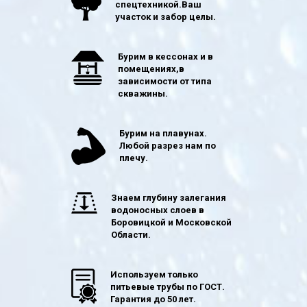
спецтехникой.Ваш
участок и забор целы.
Бурим в кессонах и в
помещениях,в
зависимости от типа
скважины.
Бурим на плавунах.
Любой разрез нам по
плечу.
Знаем глубину залегания
водоносных слоев в
Боровицкой и Московской
Области.
Используем только
питьевые трубы по ГОСТ.
Гарантия до 50 лет.